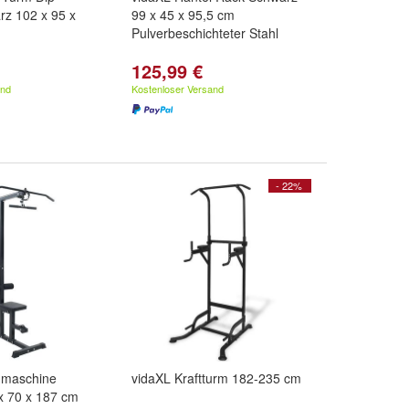
rz 102 x 95 x
99 x 45 x 95,5 cm
Pulverbeschichteter Stahl
125,99 €
and
Kostenloser Versand
- 22%
gmaschine
vidaXL Kraftturm 182-235 cm
x 70 x 187 cm