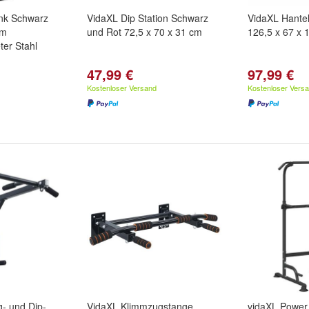
nk Schwarz
VidaXL Dip Station Schwarz
VidaXL Hante
cm
und Rot 72,5 x 70 x 31 cm
126,5 x 67 x 
ter Stahl
47,99 €
97,99 €
Kostenloser Versand
Kostenloser Vers
- und Dip-
VidaXL Klimmzugstange
vidaXL Power