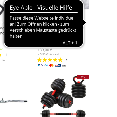
der Hantelablage
PowerRapto Schlingentrainer
lage
Bodyweight Training System
änder Genesis
verstellbare Fußschlaufen
NEU!
79,00 €
and
139,00 €
1
+ 5,90 € Versand
1
- 5%