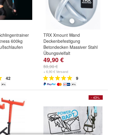
chlingentrainer
TRX Xmount Wand
itness 600kg
Deckenbefestigung
Fußschlaufen
Betondecken Massiver Stahl
Übungsvielfalt
49,90 €
59,90 €
+ 6,90 € Versand
42
9
- 43%