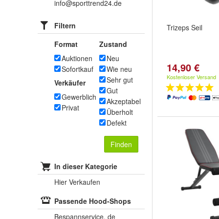
info@sporttrend24.de
Filtern
Trizeps Seil
Format
Zustand
Auktionen
Neu
14,90 €
Sofortkauf
Wie neu
Kostenloser Versand
Sehr gut
Verkäufer
Gut
Gewerblich
Akzeptabel
Privat
Überholt
Defekt
Finden
In dieser Kategorie
Hier Verkaufen
Passende Hood-Shops
Bespannservice. de