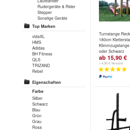
Laufbänder
Rudergeräte & Rider
Stepper
Sonstige Geräte
Top Marken
Turnstange Reck
vidaXL
180cm Kletterst
HMS
Klimmzugstange 
Adidas
oder Schwarz
BH Fitness
ab 15,90 €
Farbe:
Blau
,
Grü
QLS
Schwarz
+ 4,90 € Versand
TRIZAND
Rebel
Eigenschaften
Farbe
Silber
Schwarz
Blau
Grün
Grau
Rosa