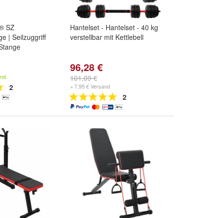
4® SZ
Hantelset - Hantelset - 40 kg
 | Seilzuggriff
verstellbar mit Kettlebell
 Stange
96,28 €
and
101,09 €
2
+ 7,95 € Versand
2