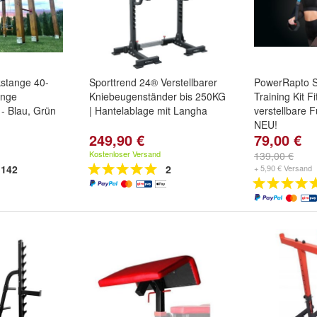
stange 40-
Sporttrend 24® Verstellbarer
PowerRapto S
ange
Kniebeugenständer bis 250KG
Training Kit F
- Blau, Grün
| Hantelablage mit Langha
verstellbare 
NEU!
249,90 €
79,00 €
n
und
Kostenloser Versand
139,00 €
142
2
+ 5,90 € Versand