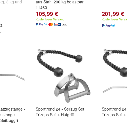
 kg
,
3 kg
und
aus Stahl 200 kg belastbar
11460
105,99 €
201,99 €
Kostenloser Versand
Kostenloser Vers
2
Latzugstange -
Sporttrend 24 - Seilzug Set
Sporttrend 24 
atstange
Trizeps Seil + Hufgriff
Trizeps Seil 
 Seilzuggri