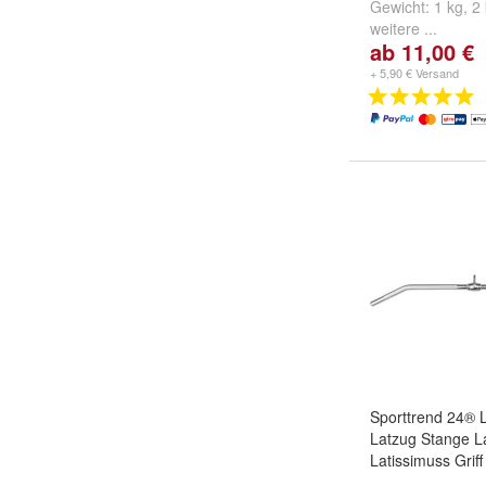
Gewicht:
1 kg
,
2
weitere ...
ab 11,00 €
+ 5,90 € Versand
Sporttrend 24® 
Latzug Stange L
Latissimuss Griff