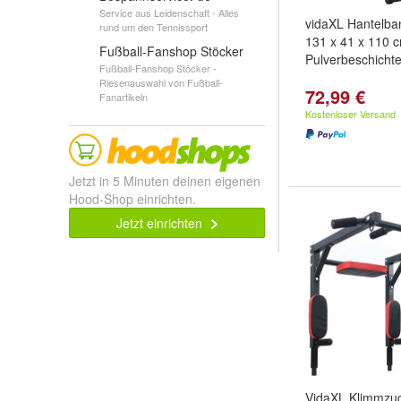
Service aus Leidenschaft - Alles
vidaXL Hantelba
rund um den Tennissport
131 x 41 x 110 
Fußball-Fanshop Stöcker
Pulverbeschichte
Fußball-Fanshop Stöcker -
Riesenauswahl von Fußball-
72,99 €
Fanartikeln
Kostenloser Versand
Jetzt in 5 Minuten deinen eigenen
Hood-Shop einrichten.
Jetzt einrichten
VidaXL Klimmzug