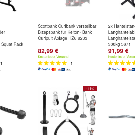
Scottbank Curlbank verstellbar
2x Hantelstän
der
Bizepsbank für Kelton- Bank
Langhantelab
Curlpult Ablage HZ6 8233
Langhantelst
 Squat Rack
300kg 5671
82,99 €
91,99 €
Kostenloser Versand
Kostenloser Vers
1
1
- 11%