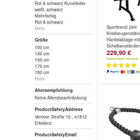
Rot & schwarz Kunstleder
weiß, schwarz
Mehrfarbig
Rot & schwarz
Sporttrend 24®
Mehr
Kniebeugenstän
Hantelablage mit
Größe
Scheibenständer
100 cm
229,90 €
bis
130 cm
Kostenloser Versand
150 cm
170 cm
180 cm
Mehr
Altersempfehlung
Keine Altersbeschränkung
ProductSafetyAddress
Venloer Straße 10 , 41812
Erkelenz
ProductSafetyEmail