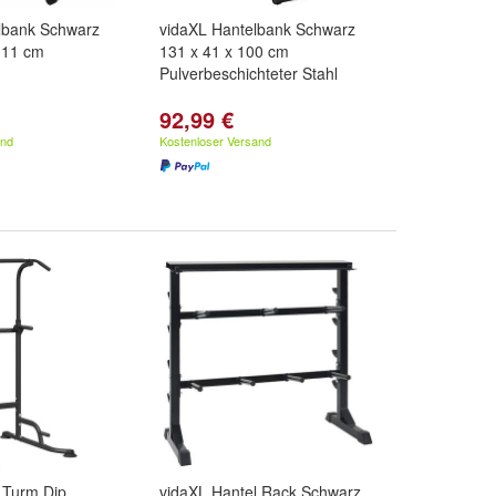
lbank Schwarz
vidaXL Hantelbank Schwarz
111 cm
131 x 41 x 100 cm
Pulverbeschichteter Stahl
92,99 €
and
Kostenloser Versand
 Turm Dip
vidaXL Hantel Rack Schwarz