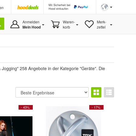
Mit Sicherheit bei
en
Hood einkaufen
Anmelden
Waren-
Merk-
Mein Hood
korb
zettel
 Jogging" 258 Angebote in der Kategorie "Geräte". Die
- 43%
- 17%