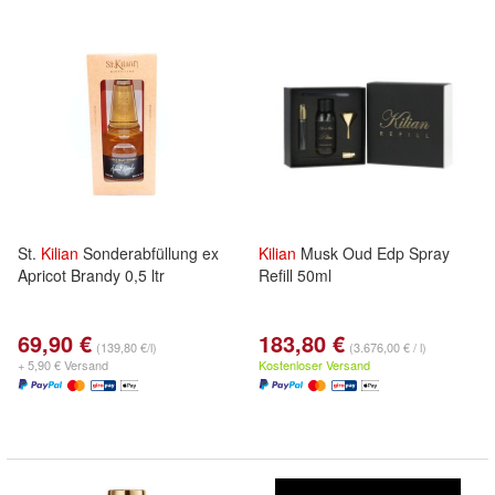
St.
Kilian
Sonderabfüllung ex
Kilian
Musk Oud Edp Spray
Apricot Brandy 0,5 ltr
Refill 50ml
69,90 €
183,80 €
(139,80 €/l)
(3.676,00 € / l)
+ 5,90 € Versand
Kostenloser Versand