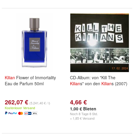
Kilian
Flower of Immortality
CD-Album: von "Kill The
Eau de Parfum 50ml
Kilian
s" von den
Kilian
s (2007)
262,07 €
4,66 €
(5.241,40 € / l)
Kostenloser Versand
1,00 € Bieten
Noch
8 Tage 8 Std.
+ 1,85 € Versand