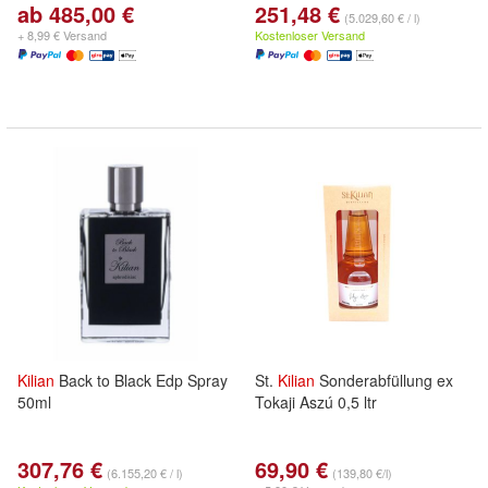
ab 485,00 €
251,48 €
(5.029,60 € / l)
+ 8,99 € Versand
Kostenloser Versand
Kilian
Back to Black Edp Spray
St.
Kilian
Sonderabfüllung ex
50ml
Tokaji Aszú 0,5 ltr
307,76 €
69,90 €
(6.155,20 € / l)
(139,80 €/l)