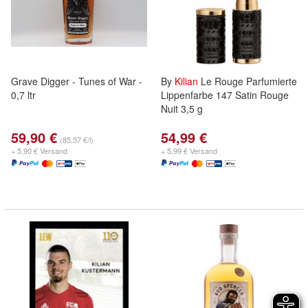
Grave Digger - Tunes of War -
By
Kilian
Le Rouge Parfumierte
0,7 ltr
Lippenfarbe 147 Satin Rouge
Nuit 3,5 g
59,90 €
54,99 €
(85,57 €/l)
+ 5,90 € Versand
+ 5,99 € Versand