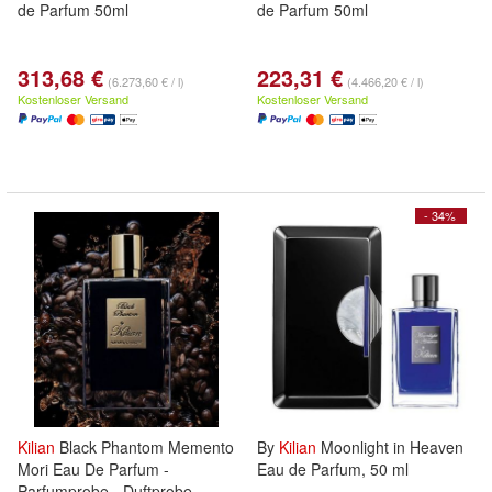
de Parfum 50ml
de Parfum 50ml
313,68 €
223,31 €
(6.273,60 € / l)
(4.466,20 € / l)
Kostenloser Versand
Kostenloser Versand
- 34%
Kilian
Black Phantom Memento
By
Kilian
Moonlight in Heaven
Mori Eau De Parfum -
Eau de Parfum, 50 ml
Parfumprobe - Duftprobe -