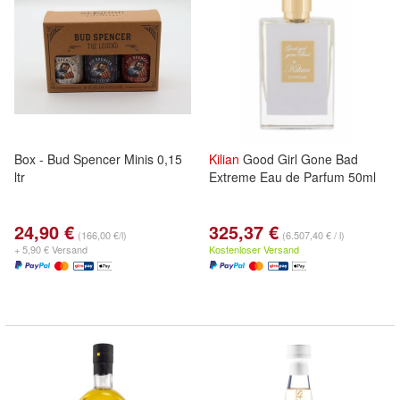
Box - Bud Spencer Minis 0,15
Kilian
Good Girl Gone Bad
ltr
Extreme Eau de Parfum 50ml
24,90 €
325,37 €
(166,00 €/l)
(6.507,40 € / l)
+ 5,90 € Versand
Kostenloser Versand