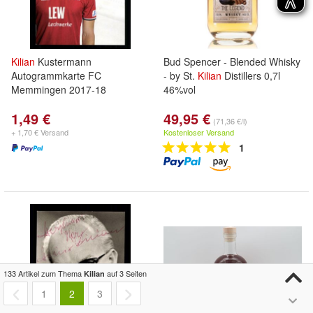
Kilian
Kustermann
Bud Spencer - Blended Whisky
Autogrammkarte FC
- by St.
Kilian
Distillers 0,7l
Memmingen 2017-18
46%vol
1,49 €
49,95 €
(71,36 €/l)
+ 1,70 € Versand
Kostenloser Versand
1
133 Artikel zum Thema
auf 3 Seiten
Kilian
1
2
3