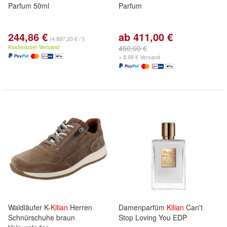
Parfum 50ml
Parfum
244,86 €
ab 411,00 €
(4.897,20 € / l)
Kostenloser Versand
450,00 €
+ 8,99 € Versand
Waldläufer K-
Kilian
Herren
Damenparfüm
Kilian
Can't
Schnürschuhe braun
Stop Loving You EDP