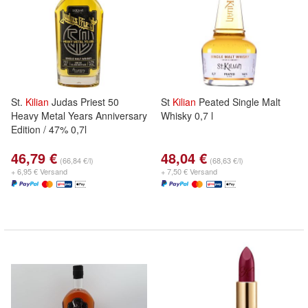
St.
Kilian
Judas Priest 50
St
Kilian
Peated Single Malt
Heavy Metal Years Anniversary
Whisky 0,7 l
Edition / 47% 0,7l
46,79 €
48,04 €
(66,84 €/l)
(68,63 €/l)
+ 6,95 € Versand
+ 7,50 € Versand