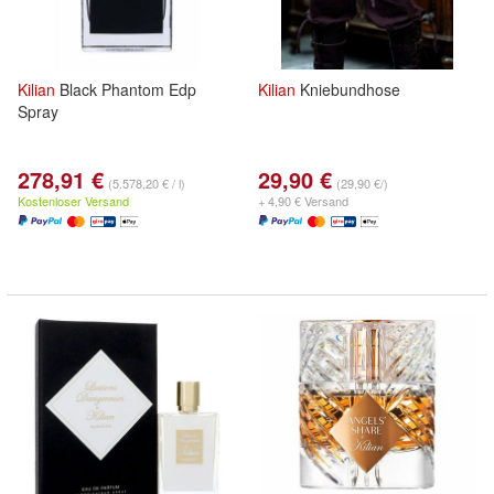
Kilian
Black Phantom Edp
Kilian
Kniebundhose
Spray
278,91 €
29,90 €
(5.578,20 € / l)
(29,90 €/)
Kostenloser Versand
+ 4,90 € Versand