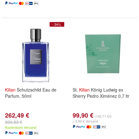
- 34%
Kilian
Schutzschild Eau de
St.
Kilian
König Ludwig ex
Parfum, 50ml
Sherry Pedro Ximénez 0,7 ltr
262,49 €
99,90 €
(142,71 €/l)
+ 5,90 € Versand
399,53 €
Kostenloser Versand