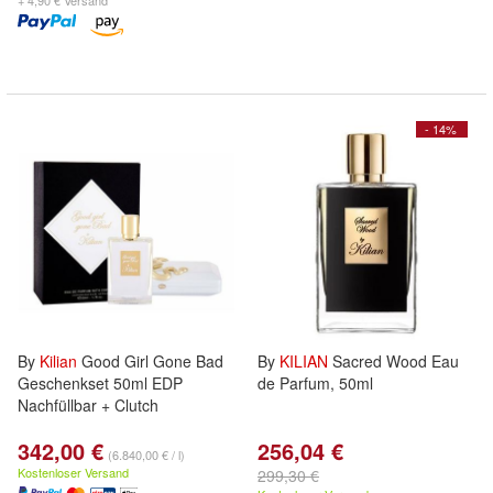
+ 4,90 € Versand
- 14%
By
Kilian
Good Girl Gone Bad
By
KILIAN
Sacred Wood Eau
Geschenkset 50ml EDP
de Parfum, 50ml
Nachfüllbar + Clutch
342,00 €
256,04 €
(6.840,00 € / l)
Kostenloser Versand
299,30 €