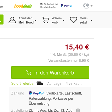
Mit Sicherheit bei
en
Hood einkaufen
Anmelden
Waren-
Merk-
Mein Hood
korb
zettel
15,40 €
inkl. MwSt. (30,80 € / kg)
Versandkosten nur 8,90 €
In den Warenkorb
Sofort lieferbar
Auf Lager
4
 verkauft
Zahlung
, Kreditkarte, Lastschrift,
Ratenzahlung, Vorkasse per
Überweisung
Zustellung
Di, 11. Aug. bis Do, 13. Aug.