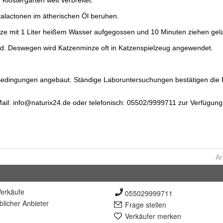
Ar
erkäufe
055029999711
lich
er Anbieter
Frage stellen
Verkäufer merken