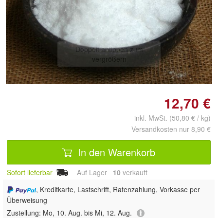
Doppelt antippen zum
vergrößern
12,70 €
inkl. MwSt. (50,80 € / kg)
Versandkosten nur 8,90 €
In den Warenkorb
Sofort lieferbar
Auf Lager
10
 verkauft
, Kreditkarte, Lastschrift, Ratenzahlung, Vorkasse per
Überweisung
Zustellung:
Mo, 10. Aug. bis Mi, 12. Aug.