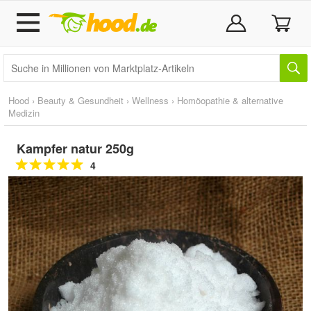
Hood
›
Beauty & Gesundheit
›
Wellness
›
Homöopathie & alternative
Medizin
Kampfer natur 250g
4