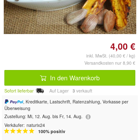
Doppelt antippen zum
vergrößern
4,00 €
inkl. MwSt. (40,00 € / kg)
Versandkosten nur 8,90 €
In den Warenkorb
Sofort lieferbar
Auf Lager
3
 verkauft
, Kreditkarte, Lastschrift, Ratenzahlung, Vorkasse per
Überweisung
Zustellung:
Mi, 12. Aug. bis Fr, 14. Aug.
Verkäufer:
naturix24
100% positiv