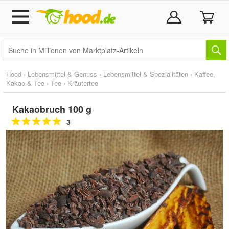
Hood
›
Lebensmittel & Genuss
›
Lebensmittel & Spezialitäten
›
Kaffee,
Kakao & Tee
›
Tee
›
Kräutertee
Kakaobruch 100 g
3