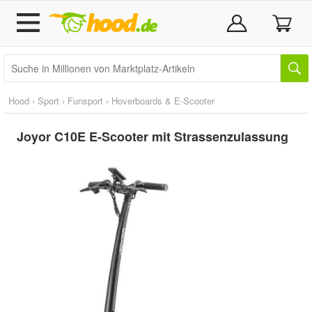
Hood
›
Sport
›
Funsport
›
Hoverboards & E-Scooter
Joyor C10E E-Scooter mit Strassenzulassung