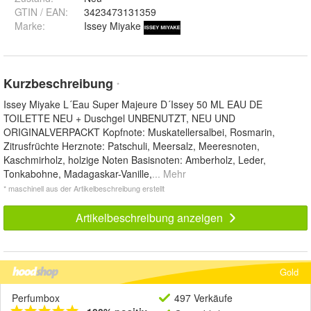
GTIN / EAN:
3423473131359
Marke:
Issey Miyake
Kurzbeschreibung
*
Issey Miyake L´Eau Super Majeure D´Issey 50 ML EAU DE
TOILETTE NEU + Duschgel UNBENUTZT, NEU UND
ORIGINALVERPACKT Kopfnote: Muskatellersalbei, Rosmarin,
Zitrusfrüchte Herznote: Patschuli, Meersalz, Meeresnoten,
Kaschmirholz, holzige Noten Basisnoten: Amberholz, Leder,
Tonkabohne, Madagaskar-Vanille,
... Mehr
* maschinell aus der Artikelbeschreibung erstellt
Artikelbeschreibung anzeigen
Gold
Perfumbox
497 Verkäufe