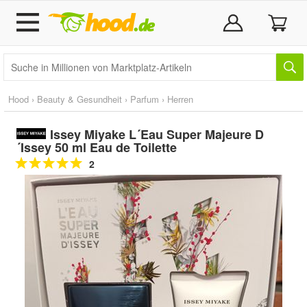
Hood
›
Beauty & Gesundheit
›
Parfum
›
Herren
Issey Miyake L´Eau Super Majeure D
´Issey 50 ml Eau de Toilette
2