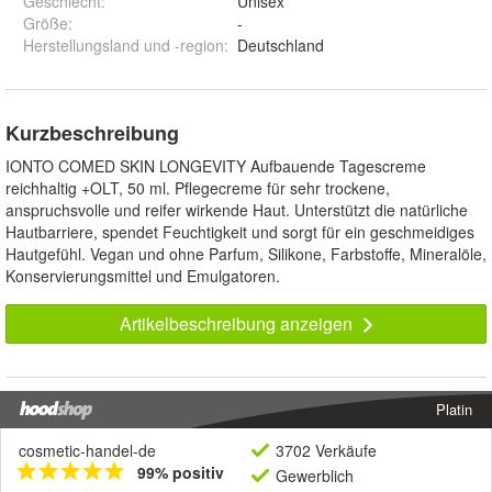
Geschlecht
:
Unisex
Größe
:
-
Herstellungsland und -region
:
Deutschland
Kurzbeschreibung
IONTO COMED SKIN LONGEVITY Aufbauende Tagescreme
reichhaltig +OLT, 50 ml. Pflegecreme für sehr trockene,
anspruchsvolle und reifer wirkende Haut. Unterstützt die natürliche
Hautbarriere, spendet Feuchtigkeit und sorgt für ein geschmeidiges
Hautgefühl. Vegan und ohne Parfum, Silikone, Farbstoffe, Mineralöle,
Konservierungsmittel und Emulgatoren.
Artikelbeschreibung anzeigen
Platin
cosmetic-handel-de
3702 Verkäufe
99% positiv
Gewerblich