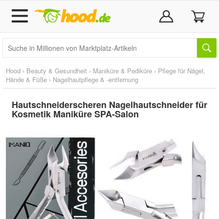
Hood
›
Beauty & Gesundheit
›
Maniküre & Pediküre
›
Pflege für Nägel,
Hände & Füße
›
Nagelhautpflege & -entfernung
Hautschneiderscheren Nagelhautschneider für
Kosmetik Maniküre SPA-Salon