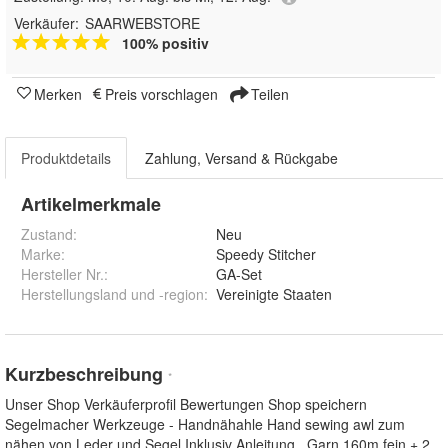
Verkäufer:
SAARWEBSTORE
100% positiv
Merken
Preis vorschlagen
Teilen
Produktdetails
Zahlung, Versand & Rückgabe
Artikelmerkmale
Zustand:
Neu
Marke:
Speedy Stitcher
Hersteller Nr.:
GA-Set
Herstellungsland und -region
:
Vereinigte Staaten
Kurzbeschreibung
*
Unser Shop Verkäuferprofil Bewertungen Shop speichern
Segelmacher Werkzeuge - Handnähahle Hand sewing awl zum
nähen von Leder und Segel Inklusiv Anleitung , Garn 160m fein + 2