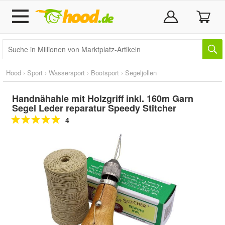
Hood
›
Sport
›
Wassersport
›
Bootsport
›
Segeljollen
Handnähahle mit Holzgriff inkl. 160m Garn
Segel Leder reparatur Speedy Stitcher
4