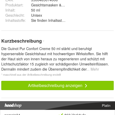
Produktart
:
Gesichtsmasken & -kuren
Inhalt
:
50 ml
Geschlecht
:
Unisex
Inhaltsstoffe
:
Sie finden Inhaltsstoffangaben auf dem gelieferten
Kurzbeschreibung
*
Die Guinot Pur Confort Creme 50 ml stärkt und beruhigt
hypersensible Gesichtshaut mit hochwertigen Wirkstoffen. Sie hilft
der Haut sich von innen heraus zu regenerieren und schützt mit
Lichtschutzfaktor 15 zugleich vor schädigenden Umwelteinflüssen.
Dermalin mindert zudem die Überempfindlichkeit der
... Mehr
* maschinell aus der Artikelbeschreibung erstellt
Artikelbeschreibung anzeigen
Platin