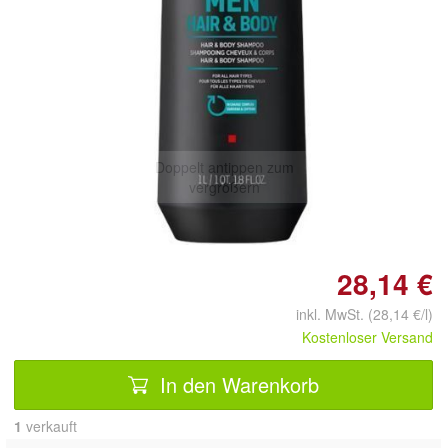
Doppelt antippen zum
vergrößern
28,14 €
inkl. MwSt. (28,14 €/l)
Kostenloser Versand
In den Warenkorb
1
 verkauft