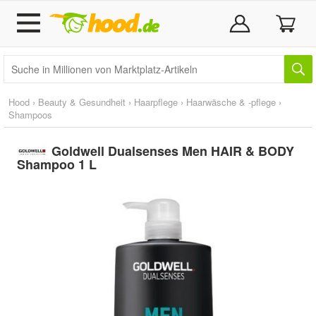
Hood
›
Beauty & Gesundheit
›
Haarpflege
›
Haarwäsche & -pflege
›
Shampoos
Goldwell Dualsenses Men HAIR & BODY
Shampoo 1 L