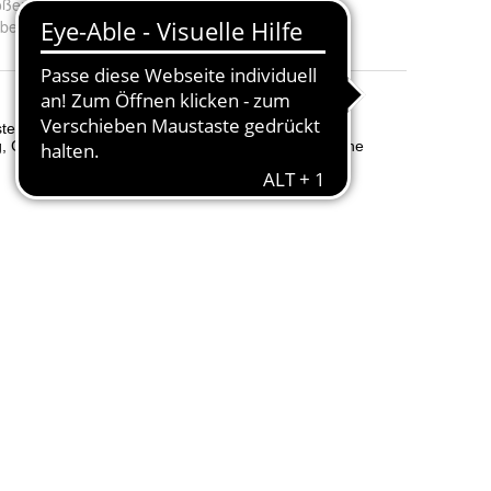
öße
:
Ø40 x 29 cm
rbe
:
Rot