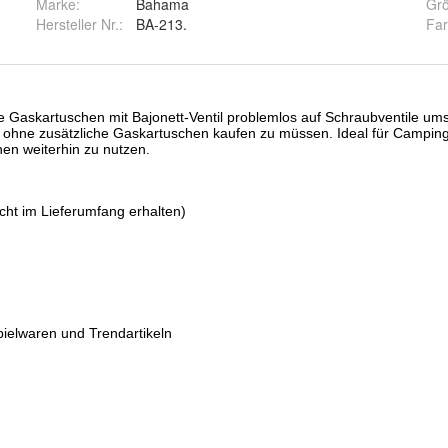
Marke:
Bahama
Gr
Hersteller Nr.:
BA-213.
Fa