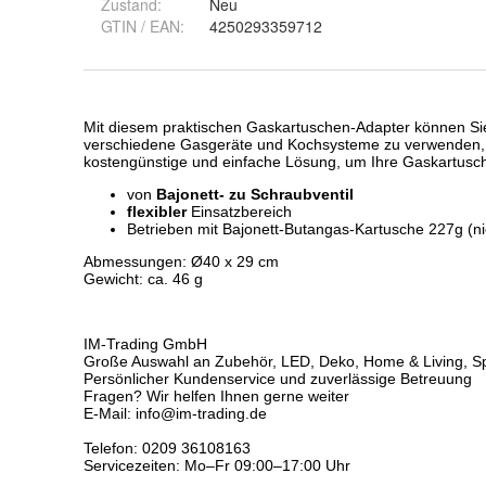
Zustand:
Neu
GTIN / EAN:
4250293359712