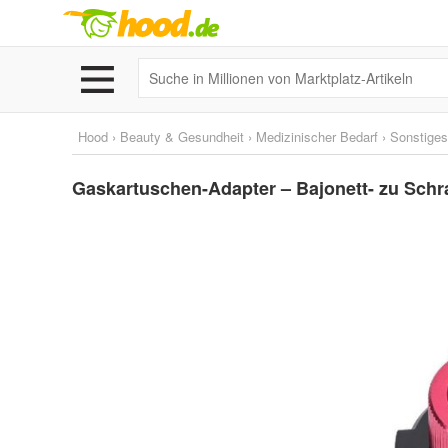
Hood
›
Beauty & Gesundheit
›
Medizinischer Bedarf
›
Sonstiges
Gaskartuschen-Adapter – Bajonett- zu Schra