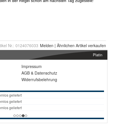
tikel Nr.:
0124076033
Melden
|
Ähnlichen
Artikel verkaufen
Platin
Impressum
AGB
&
Datenschutz
Widerrufsbelehrung