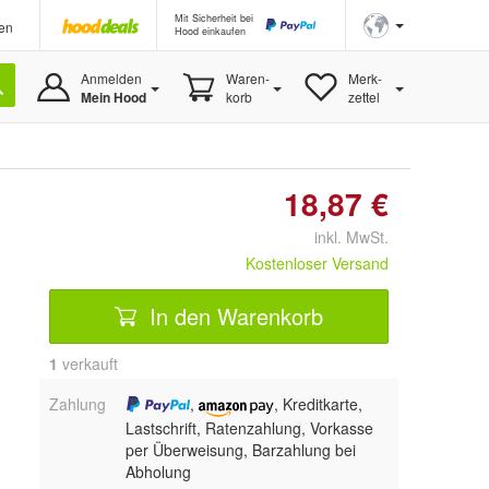
Mit Sicherheit bei
en
Hood einkaufen
Anmelden
Waren-
Merk-
Mein Hood
korb
zettel
18,87 €
inkl. MwSt.
Kostenloser Versand
In den Warenkorb
1
 verkauft
Zahlung
,
, Kreditkarte,
Lastschrift, Ratenzahlung, Vorkasse
per Überweisung, Barzahlung bei
Abholung