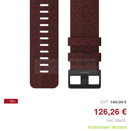
Doppelt antippen zum
vergrößern
- 16%
UVP:
149,99 €
126,26 €
inkl. MwSt.
Kostenloser Versand