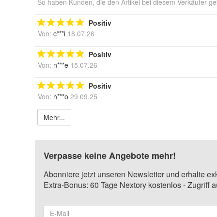
So haben Kunden, die den Artikel bei diesem Verkäufer ge
Positiv
Von:
c***i
18.07.26
Positiv
Von:
n***e
15.07.26
Positiv
Von:
h***o
29.09.25
Mehr...
Verpasse keine Angebote mehr!
Abonniere jetzt unseren Newsletter und erhalte ex
Extra-Bonus: 60 Tage Nextory kostenlos - Zugriff 