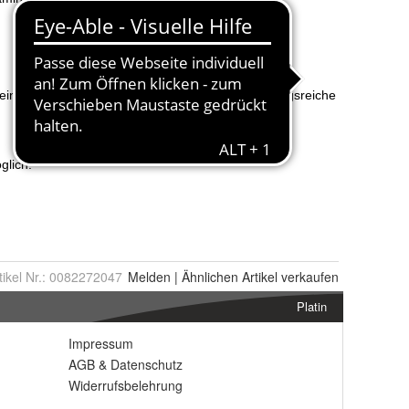
tikel Nr.:
0082272047
Melden
|
Ähnlichen
Artikel verkaufen
Platin
Impressum
AGB
&
Datenschutz
Widerrufsbelehrung