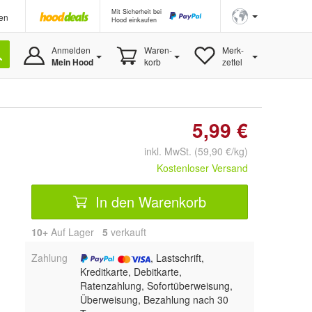
Mit Sicherheit bei
en
Hood einkaufen
Anmelden
Waren-
Merk-
Mein Hood
korb
zettel
5,99 €
inkl. MwSt. (59,90 €/kg)
Kostenloser Versand
In den Warenkorb
10+
Auf Lager
5
 verkauft
Zahlung
, Lastschrift,
Kreditkarte, Debitkarte,
Ratenzahlung, Sofortüberweisung,
Überweisung, Bezahlung nach 30