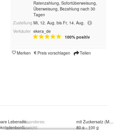
Ratenzahlung, Sofortüberweisung,
Überweisung, Bezahlung nach 30
Tagen
Zustellung
Mi, 12. Aug. bis Fr, 14. Aug.
Verkäufer
ekera_de
100% positiv
Merken
Preis vorschlagen
Teilen
bare Lebensmittel
Besonderes
:
mit Zuckersatz (Maltit), ohn
koladenbonbon & Praline
Gewicht
:
80 g - 100 g