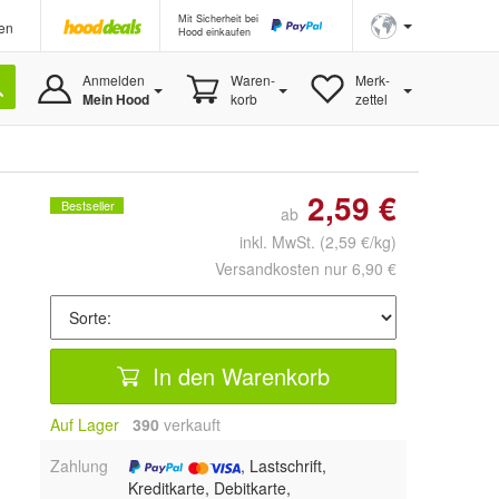
Mit Sicherheit bei
en
Hood einkaufen
Anmelden
Waren-
Merk-
Mein Hood
korb
zettel
2,59 €
Bestseller
ab
inkl. MwSt.
(2,59 €/kg)
Versandkosten nur 6,90 €
In den Warenkorb
Auf Lager
390
 verkauft
Zahlung
, Lastschrift,
Kreditkarte, Debitkarte,