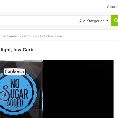
Verkauf
Alle Kategorien
Knabbereien - salzig & süß
›
Schokolade
light, low Carb