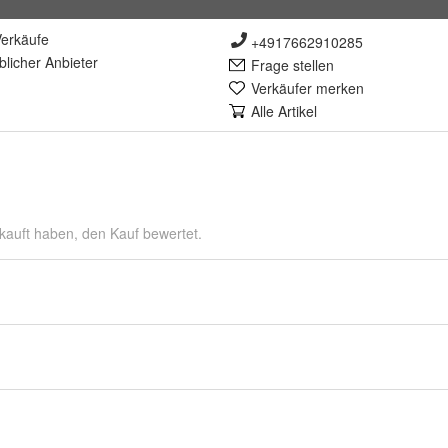
erkäufe
+4917662910285
lich
er Anbieter
Frage stellen
Verkäufer merken
Alle Artikel
kauft haben, den Kauf bewertet.