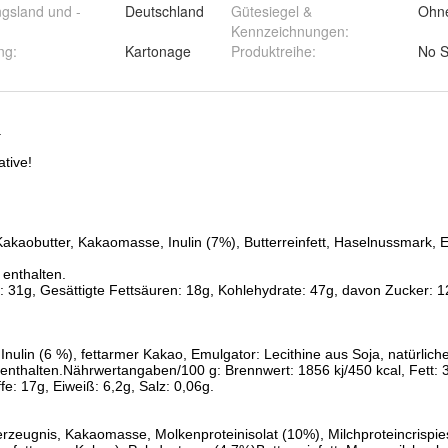
ibung
ngsland und -
Deutschland
Gütesiegel &
Ohne
Ware
Kennzeichnungen
:
ng
:
Kartonage
Produktreihe
:
No S