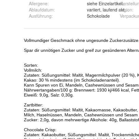
Allergene
:
siehe Einzelartikelbeschre
Herstellu
Ablaufdatum
:
variiert, laufend aktuelle 
region
:
Ausführung
:
Schokolade
Verpacku