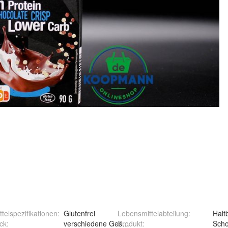
telspezifikationen
:
Glutenfrei
Lebensmittelabteilung
:
Halt
d
ck
:
verschiedene Geschmacksrichtungen / Sorten
Produkt
:
Scho