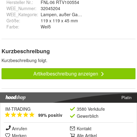
Hersteller Nr.:
FNL-06 RTV100554
WEE_Nummer
:
32045204
WEE_Kategorie
:
Lampen, außer Gasentladungslampen, die in pri
Größe
:
119 x 119 x 45 mm
Farbe
:
Weiß
Kurzbeschreibung
Kurzbeschreibung folgt.
Artikelbeschreibung anzeigen
Platin
IM-TRADING
3580 Verkäufe
99% positiv
Gewerblich
Anrufen
Kontakt
Merken
Alle Artikel