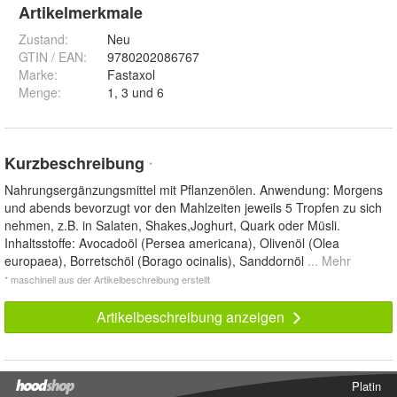
Artikelmerkmale
Zustand:
Neu
GTIN / EAN:
9780202086767
Marke:
Fastaxol
Menge
:
1, 3 und 6
Kurzbeschreibung
*
Nahrungsergänzungsmittel mit Pflanzenölen. Anwendung: Morgens
und abends bevorzugt vor den Mahlzeiten jeweils 5 Tropfen zu sich
nehmen, z.B. in Salaten, Shakes,Joghurt, Quark oder Müsli.
Inhaltsstoffe: Avocadoöl (Persea americana), Olivenöl (Olea
europaea), Borretschöl (Borago ocinalis), Sanddornöl
... Mehr
* maschinell aus der Artikelbeschreibung erstellt
Artikelbeschreibung anzeigen
Platin