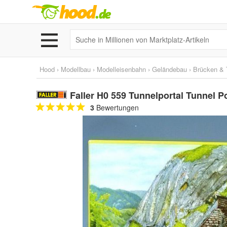
Hood
›
Modellbau
›
Modelleisenbahn
›
Geländebau
›
Brücken & 
Faller H0 559 Tunnelportal Tunnel 
3
Bewertungen