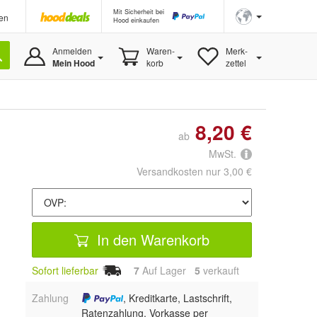
Mit Sicherheit bei
en
Hood einkaufen
Anmelden
Waren-
Merk-
Mein Hood
korb
zettel
8,20 €
ab
MwSt.
Versandkosten nur 3,00 €
In den Warenkorb
Sofort lieferbar
7
Auf Lager
5
 verkauft
Zahlung
, Kreditkarte, Lastschrift,
Ratenzahlung, Vorkasse per