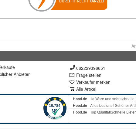
Ar
erkäufe
062229396651
lich
er Anbieter
Frage stellen
Verkäufer merken
Alle Artikel