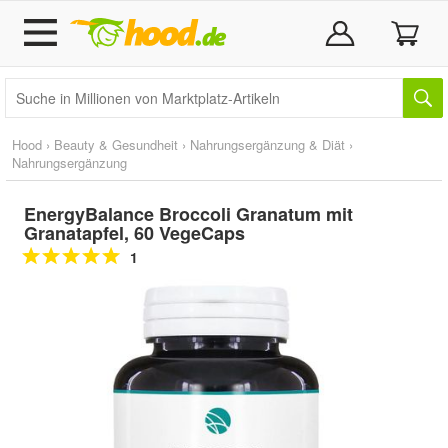
Hood
›
Beauty & Gesundheit
›
Nahrungsergänzung & Diät
›
Nahrungsergänzung
EnergyBalance Broccoli Granatum mit
Granatapfel, 60 VegeCaps
1