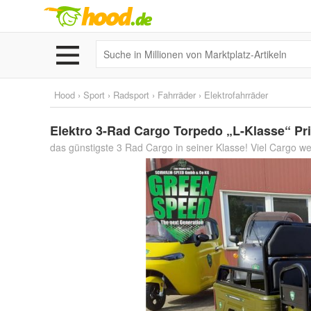
Hood
›
Sport
›
Radsport
›
Fahrräder
›
Elektrofahrräder
Elektro 3-Rad Cargo Torpedo „L-Klasse“ Pr
das günstigste 3 Rad Cargo in seiner Klasse! Viel Cargo 