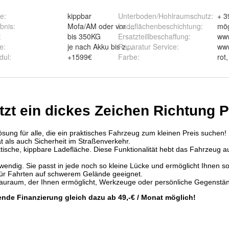
he
:
kippbar
Unterboden/Hohlraumschutz
:
+ 3
bnis
:
Mofa/AM oder vor 1965 gebohren OHNE Führersc
Ladeflächenbeschichtung
:
mög
:
bis 350KG
Ersatzteillbeschaffung
:
www
te
:
je nach Akku bis zu 80 km bei optimalen Bedingu
Reparatur Service
:
www
dul
:
+1599€
Farbe
: