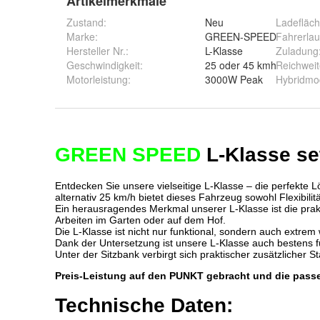
Artikelmerkmale
Zustand:
Neu
Ladefläc
Marke:
GREEN-SPEED
Fahrerlau
Hersteller Nr.:
L-Klasse
Zuladung
Geschwindigkeit
:
25 oder 45 kmh
Reichwei
Motorleistung
:
3000W Peak
Hybridmo