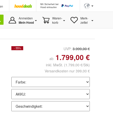
Mit Sicherheit bei
en
Hood einkaufen
Anmelden
Waren-
Merk-
Mein Hood
korb
zettel
- 55%
UVP:
3.999,00 €
1.799,00 €
ab
inkl. MwSt.
(1.799,00 €/Stk)
Versandkosten nur 399,00 €