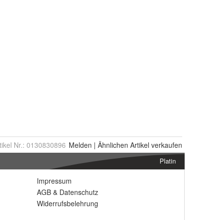
tikel Nr.:
0130830896
Melden
|
Ähnlichen
Artikel verkaufen
Platin
Impressum
AGB
&
Datenschutz
Widerrufsbelehrung