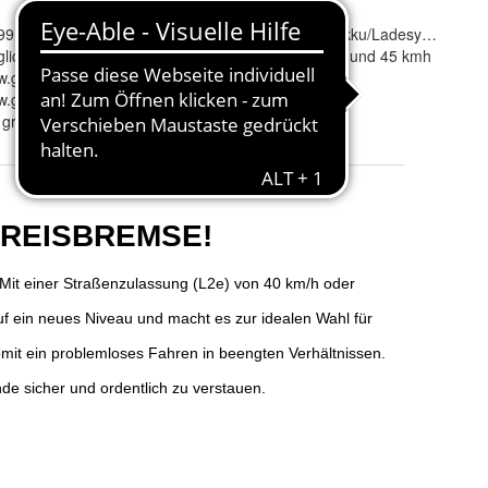
99
AKKU
:
hein!
lich
Geschwindigkeit
:
25 kmh und 45 kmh
.greenspeed-online.de
nge
.greenspeed-online.de
rot, grün, blau und anthrazite