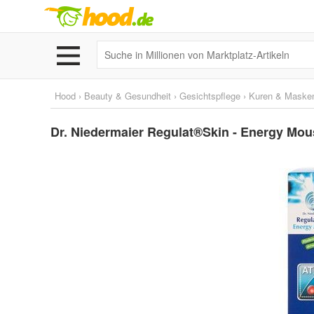
Hood
›
Beauty & Gesundheit
›
Gesichtspflege
›
Kuren & Maske
Dr. Niedermaier Regulat®Skin - Energy Mo