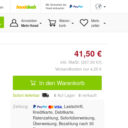
Mit Sicherheit bei
en
Hood einkaufen
Anmelden
Waren-
Merk-
Mein Hood
korb
zettel
41,50 €
inkl. MwSt. (207,50 €/l)
Versandkosten nur 4,25 €
In den Warenkorb
Sofort lieferbar
6
Auf Lager
6
 verkauft
Zahlung
, Lastschrift,
Kreditkarte, Debitkarte,
Ratenzahlung, Sofortüberweisung,
Überweisung, Bezahlung nach 30