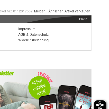
tikel Nr.:
0112017552
Melden
|
Ähnlichen
Artikel verkaufen
Platin
Impressum
AGB
&
Datenschutz
Widerrufsbelehrung