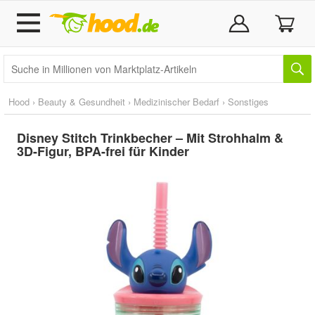
Hood
›
Beauty & Gesundheit
›
Medizinischer Bedarf
›
Sonstiges
Disney Stitch Trinkbecher – Mit Strohhalm &
3D-Figur, BPA-frei für Kinder