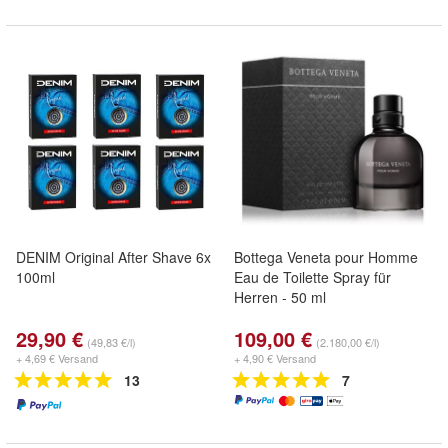
DENIM Original After Shave 6x
Bottega Veneta pour Homme
100ml
Eau de Toilette Spray für
Herren - 50 ml
29,90 €
109,00 €
(49,83 €/l)
(2.180,00 €/l)
+ 4,69 € Versand
+ 4,90 € Versand
13
7