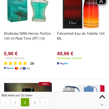
Kindlooks MAN Herren Parfüm
Fahrenheit Eau de Toilette 100
100 ml Real Time (RT110)
ML
5,90 €
49,99 €
+ 5,90 € Versand
Kostenloser Versand
29
- 20%
5826 Artikel auf 122 Seiten
1
2
3