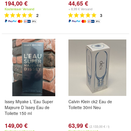
194,00 €
44,65 €
Kostenloser Versand
+ 8,99 € Versand
2
3
Issey Miyake L´Eau Super
Calvin Klein ck2 Eau de
Majeure D´Issey Eau de
Toilette 30ml Neu
Toilette 150 ml
149,00 €
63,99 €
(2.133,00 € / l)