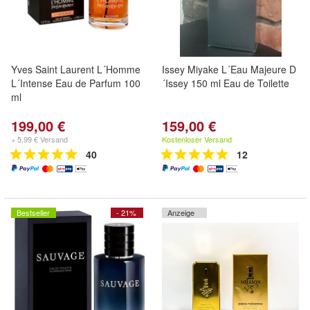
Yves Saint Laurent L´Homme
Issey Miyake L´Eau Majeure D
L´Intense Eau de Parfum 100
´Issey 150 ml Eau de Toilette
ml
199,00 €
159,00 €
+ 5,99 € Versand
Kostenloser Versand
40
12
Bestseller
- 21%
Anzeige