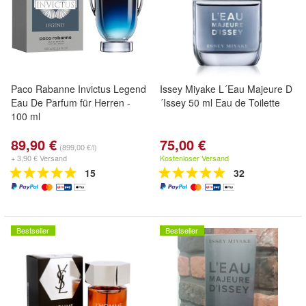
Paco Rabanne Invictus Legend
Issey Miyake L´Eau Majeure D
Eau De Parfum für Herren -
´Issey 50 ml Eau de Toilette
100 ml
89,90 €
75,00 €
(899,00 €/l)
+ 3,90 € Versand
Kostenloser Versand
15
32
Bestseller
Bestseller