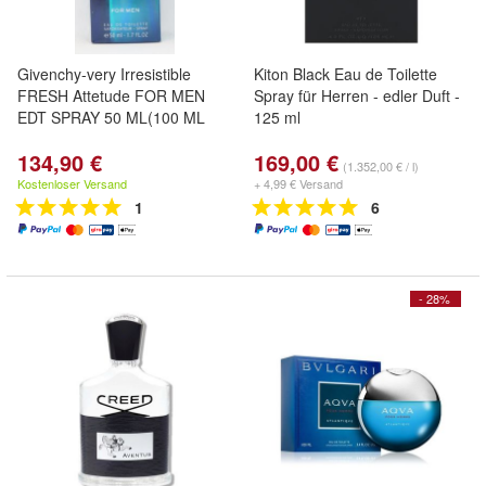
Givenchy-very Irresistible
Kiton Black Eau de Toilette
FRESH Attetude FOR MEN
Spray für Herren - edler Duft -
EDT SPRAY 50 ML(100 ML
125 ml
134,90 €
169,00 €
(1.352,00 € / l)
Kostenloser Versand
+ 4,99 € Versand
1
6
- 28%