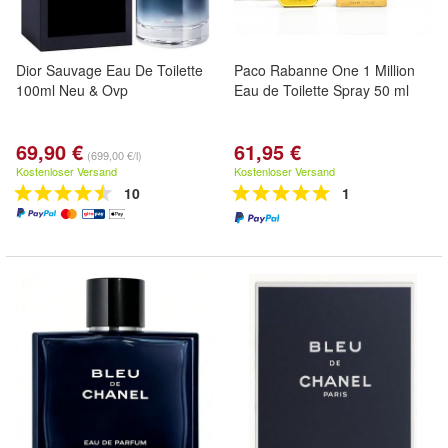
Dior Sauvage Eau De Toilette
Paco Rabanne One 1 Million
100ml Neu & Ovp
Eau de Toilette Spray 50 ml
69,90 €
61,95 €
(699,00 €/l)
Kostenloser Versand
Kostenloser Versand
10
1