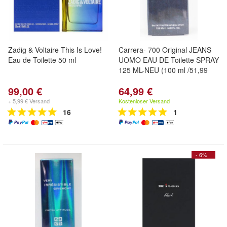
Zadig & Voltaire This Is Love!
Carrera- 700 Original JEANS
Eau de Toilette 50 ml
UOMO EAU DE Toilette SPRAY
125 ML-NEU (100 ml /51,99
99,00 €
64,99 €
+ 5,99 € Versand
Kostenloser Versand
16
1
- 6%