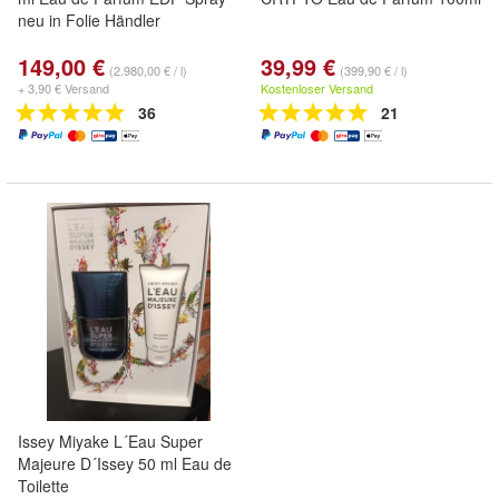
neu in Folie Händler
149,00 €
39,99 €
(2.980,00 € / l)
(399,90 € / l)
+ 3,90 € Versand
Kostenloser Versand
36
21
Issey Miyake L´Eau Super
Majeure D´Issey 50 ml Eau de
Toilette