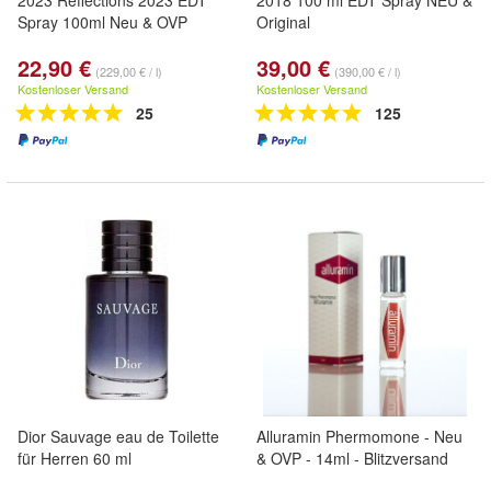
2023 Reflections 2023 EDT
2018 100 ml EDT Spray NEU &
Spray 100ml Neu & OVP
Original
22,90 €
39,00 €
(229,00 € / l)
(390,00 € / l)
Kostenloser Versand
Kostenloser Versand
25
125
Dior Sauvage eau de Toilette
Alluramin Phermomone - Neu
für Herren 60 ml
& OVP - 14ml - Blitzversand