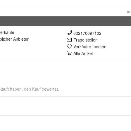
Ar
erkäufe
022170097102
lich
er Anbieter
Frage stellen
Verkäufer merken
Alle Artikel
kauft haben, den Kauf bewertet.