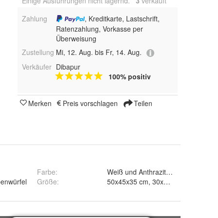
Einige Ausführungen nicht lagernd.
3
 verkauft
Zahlung
, Kreditkarte, Lastschrift,
Ratenzahlung, Vorkasse per
Überweisung
Zustellung
Mi, 12. Aug. bis Fr, 14. Aug.
Verkäufer
Dibapur
100% positiv
Merken
Preis vorschlagen
Teilen
Farbe
:
Weiß und Anthrazit/Schwarz
enwürfel
Größe
:
50x45x35