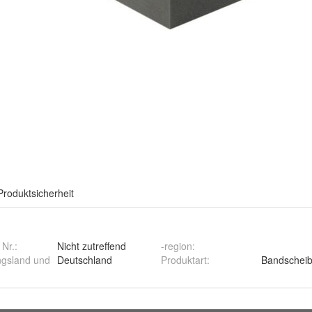
Produktsicherheit
 Nr.:
Nicht zutreffend
-region
:
ngsland und
Deutschland
Produktart
:
Bandscheib