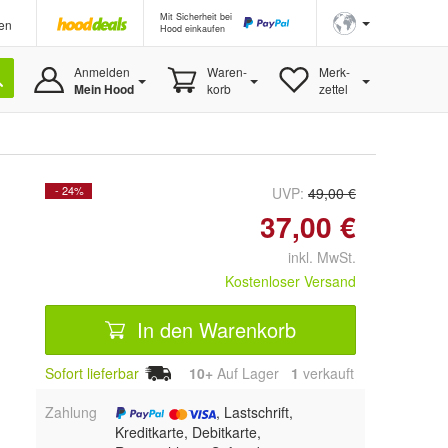
Mit Sicherheit bei
en
Hood einkaufen
Anmelden
Waren-
Merk-
Mein Hood
korb
zettel
- 24%
UVP:
49,00 €
37,00 €
inkl. MwSt.
Kostenloser Versand
In den Warenkorb
Sofort lieferbar
10+
Auf Lager
1
 verkauft
Zahlung
, Lastschrift,
Kreditkarte, Debitkarte,