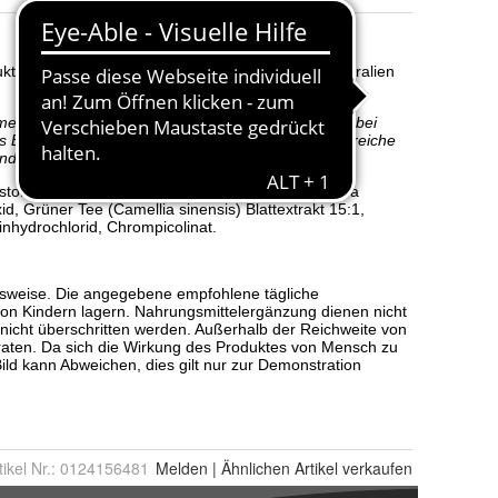
tikel Nr.:
0124156481
Melden
|
Ähnlichen
Artikel verkaufen