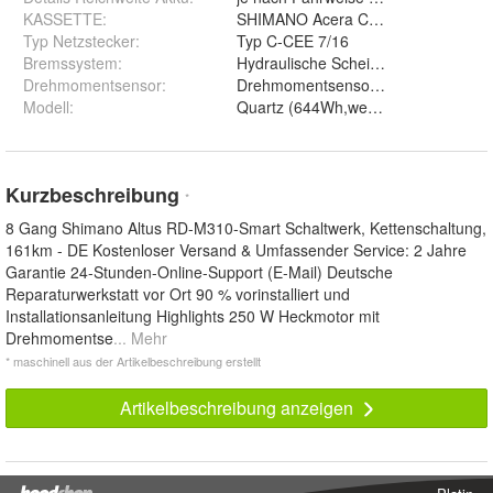
KASSETTE
:
SHIMANO Acera CS-HG41-8, 11-32
Typ Netzstecker
:
Typ C-CEE 7/16
Bremssystem
:
Hydraulische Scheibenbremsen (180
Drehmomentsensor
:
Drehmomentsensor+Kadenzsensor, 
Modell
:
Quartz (644Wh,weiß), Quartz (644W
Kurzbeschreibung
*
8 Gang Shimano Altus RD-M310-Smart Schaltwerk, Kettenschaltung,
161km - DE Kostenloser Versand & Umfassender Service: 2 Jahre
Garantie 24-Stunden-Online-Support (E-Mail) Deutsche
Reparaturwerkstatt vor Ort 90 % vorinstalliert und
Installationsanleitung Highlights 250 W Heckmotor mit
Drehmomentse
... Mehr
* maschinell aus der Artikelbeschreibung erstellt
Artikelbeschreibung anzeigen