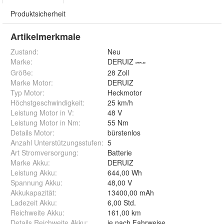
Produktsicherheit
Artikelmerkmale
Zustand:
Neu
Marke:
DERUIZ
Größe
:
28 Zoll
Marke Motor
:
DERUIZ
Typ Motor
:
Heckmotor
Höchstgeschwindigkeit
:
25 km/h
Leistung Motor in V
:
48 V
Leistung Motor in Nm
:
55 Nm
Details Motor
:
bürstenlos
Anzahl Unterstützungsstufen
:
5
Art Stromversorgung
:
Batterie
Marke Akku
:
DERUIZ
Leistung Akku
:
644,00 Wh
Spannung Akku
:
48,00 V
Akkukapazität
:
13400,00 mAh
Ladezeit Akku
:
6,00 Std.
Reichweite Akku
:
161,00 km
Details Reichweite Akku
:
je nach Fahrweise 120-160km