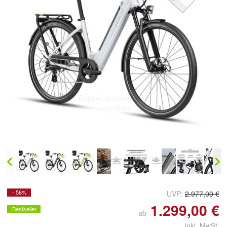
Doppelt antippen zum
vergrößern
- 56%
UVP:
2.977,00 €
1.299,00 €
Bestseller
ab
inkl. MwSt.