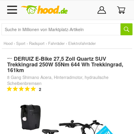
Hood
›
Sport
›
Radsport
›
Fahrräder
›
Elektrofahrräder
DERUIZ E-Bike 27,5 Zoll Quartz SUV
Trekkingrad 250W 55Nm 644 Wh Trekkingrad,
161km
8 Gang Shimano Acera, Hinterradmotor, hydraulische
Scheibenbremsen
2