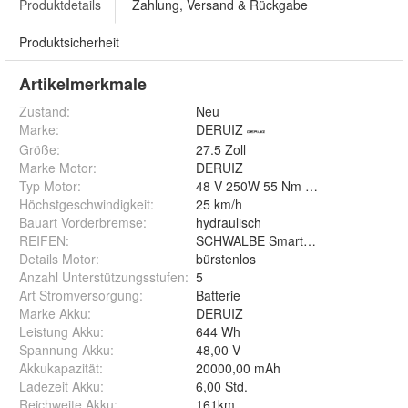
Produktdetails
Zahlung, Versand & Rückgabe
Produktsicherheit
Artikelmerkmale
Zustand:
Neu
Marke:
DERUIZ
Größe
:
27.5 Zoll
Marke Motor
:
DERUIZ
Typ Motor
:
48 V 250W 55 Nm Heckmotor
Höchstgeschwindigkeit
:
25 km/h
Bauart Vorderbremse
:
hydraulisch
REIFEN
:
SCHWALBE Smart Sam, K-Guard, 60-
Details Motor
:
bürstenlos
Anzahl Unterstützungsstufen
:
5
Art Stromversorgung
:
Batterie
Marke Akku
:
DERUIZ
Leistung Akku
:
644 Wh
Spannung Akku
:
48,00 V
Akkukapazität
:
20000,00 mAh
Ladezeit Akku
:
6,00 Std.
Reichweite Akku
:
161km