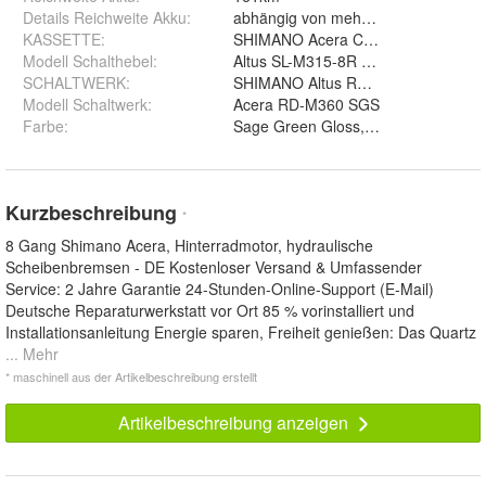
Details Reichweite Akku
:
abhängig von mehreren Faktoren je
KASSETTE
:
SHIMANO Acera CS-HG41-8, 11-32
Modell Schalthebel
:
Altus SL-M315-8R RAPIDFIRE
SCHALTWERK
:
SHIMANO Altus RD-M310-Smart, 8
Modell Schaltwerk
:
Acera RD-M360 SGS
Farbe
:
Kurzbeschreibung
*
8 Gang Shimano Acera, Hinterradmotor, hydraulische
Scheibenbremsen - DE Kostenloser Versand & Umfassender
Service: 2 Jahre Garantie 24-Stunden-Online-Support (E-Mail)
Deutsche Reparaturwerkstatt vor Ort 85 % vorinstalliert und
Installationsanleitung Energie sparen, Freiheit genießen: Das Quartz
... Mehr
* maschinell aus der Artikelbeschreibung erstellt
Artikelbeschreibung anzeigen