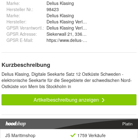
Marke:
Delius Klasing
Hersteller Nr.:
98423
Marke
:
Delius Klasing
Hersteller
:
Delius Klasing Verlag GmbH
GPSR Verantwortl.
:
Delius Klasing Verlag GmbH
GPSR Adresse
:
Siekerwall 21, 33602 Bielefeld
GPSR E-Mail
:
https://www.delius-klasing.de/kontakt/
Kurzbeschreibung
Delius Klasing, Digitale Seekarte Satz 12 Ostküste Schweden -
elektronische Seekarte für die Seegebiete der schwedischen Nord-
Ostküste von Mem bis Stockholm in
Artikelbeschreibung anzeigen
Platin
JS Maritimshop
1759 Verkäufe