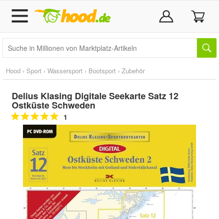
Hood
›
Sport
›
Wassersport
›
Bootsport
›
Zubehör
Delius Klasing Digitale Seekarte Satz 12
Ostküste Schweden
1