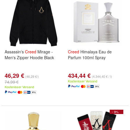
Assassin's
Creed
Mirage -
Creed
Himalaya Eau de
Men's Zipper Hoodie Black
Parfum 100ml Spray
46,29 €
434,44 €
(46,29 €/)
(4.344,40 € / l)
Kostenloser Versand
74,99 €
Kostenloser Versand
- 9%