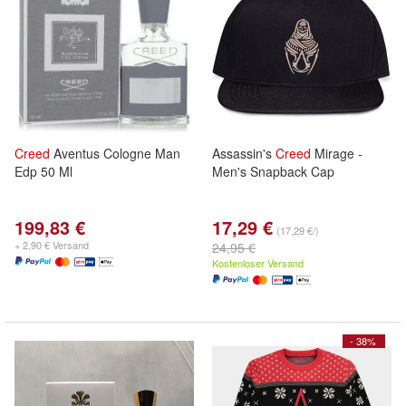
Creed
Aventus Cologne Man
Assassin's
Creed
Mirage -
Edp 50 Ml
Men's Snapback Cap
199,83 €
17,29 €
(17,29 €/)
+ 2,90 € Versand
24,95 €
Kostenloser Versand
- 38%