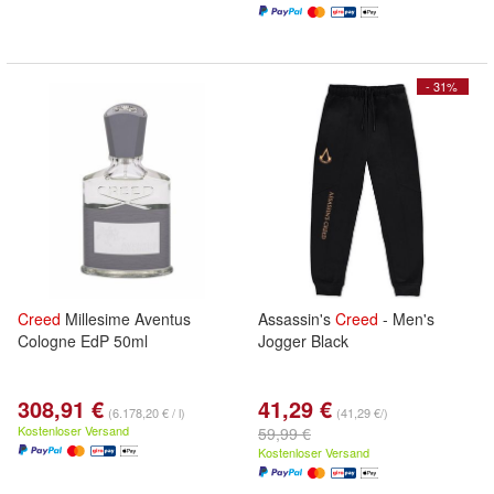
- 31%
Creed
Millesime Aventus
Assassin's
Creed
- Men's
Cologne EdP 50ml
Jogger Black
308,91 €
41,29 €
(6.178,20 € / l)
(41,29 €/)
Kostenloser Versand
59,99 €
Kostenloser Versand