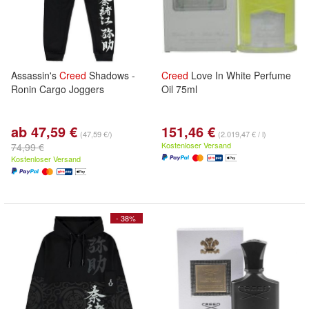
Assassin's
Creed
Shadows -
Creed
Love In White Perfume
Ronin Cargo Joggers
Oil 75ml
ab 47,59 €
151,46 €
(47,59 €/)
(2.019,47 € / l)
Kostenloser Versand
74,99 €
Kostenloser Versand
- 38%