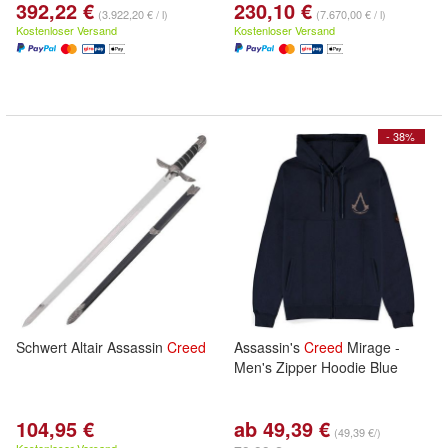
392,22 €
230,10 €
(3.922,20 € / l)
(7.670,00 € / l)
Kostenloser Versand
Kostenloser Versand
- 38%
Schwert Altair Assassin
Creed
Assassin's
Creed
Mirage -
Men's Zipper Hoodie Blue
104,95 €
ab 49,39 €
(49,39 €/)