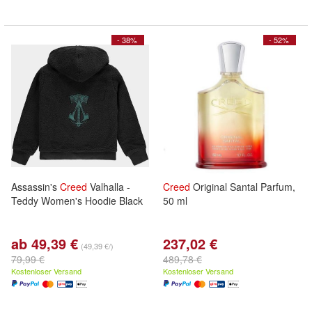
- 38%
- 52%
Assassin's
Creed
Valhalla -
Creed
Original Santal Parfum,
Teddy Women's Hoodie Black
50 ml
ab 49,39 €
237,02 €
(49,39 €/)
79,99 €
489,78 €
Kostenloser Versand
Kostenloser Versand