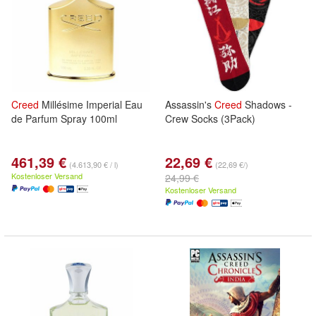
Creed
Millésime Imperial Eau
Assassin's
Creed
Shadows -
de Parfum Spray 100ml
Crew Socks (3Pack)
461,39 €
22,69 €
(4.613,90 € / l)
(22,69 €/)
Kostenloser Versand
24,99 €
Kostenloser Versand