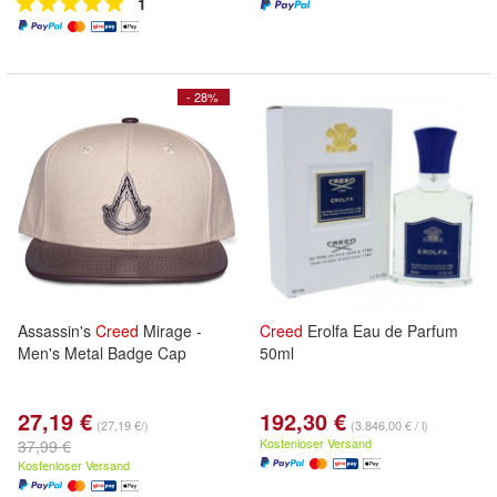
1
- 28%
Assassin's
Creed
Mirage -
Creed
Erolfa Eau de Parfum
Men's Metal Badge Cap
50ml
27,19 €
192,30 €
(27,19 €/)
(3.846,00 € / l)
Kostenloser Versand
37,99 €
Kostenloser Versand