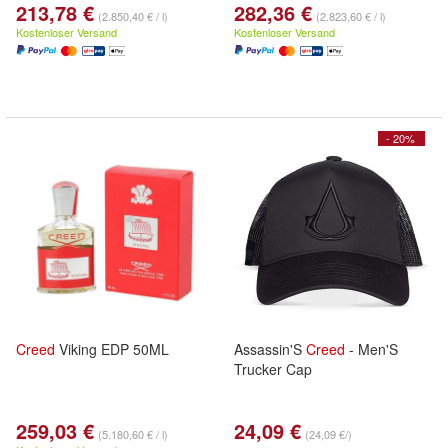
213,78 €
282,36 €
(2.850,40 € / l)
(2.823,60 € / l)
Kostenloser Versand
Kostenloser Versand
- 20%
Creed
Viking EDP 50ML
Assassin'S
Creed
- Men'S
Trucker Cap
259,03 €
24,09 €
(5.180,60 € / l)
(24,09 €/)