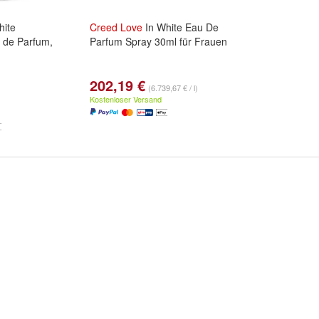
hite
Creed
Love
In White Eau De
 de Parfum,
Parfum Spray 30ml für Frauen
202,19 €
(6.739,67 € / l)
Kostenloser Versand