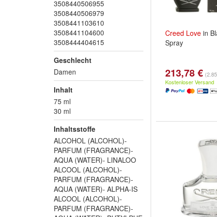
3508440506955
3508440506979
3508441103610
3508441104600
Creed
Love
in B
3508444404615
Spray
Geschlecht
213,78 €
Damen
(2.85
Kostenloser Versand
Inhalt
75 ml
30 ml
Inhaltsstoffe
ALCOHOL (ALCOHOL)-
PARFUM (FRAGRANCE)-
AQUA (WATER)- LINALOO
ALCOOL (ALCOHOL)-
PARFUM (FRAGRANCE)-
AQUA (WATER)- ALPHA-IS
ALCOOL (ALCOHOL)-
PARFUM (FRAGRANCE)-