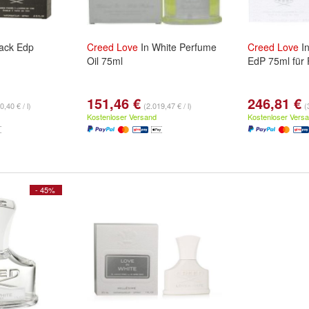
lack Edp
Creed
Love
In White Perfume
Creed
Love
In
Oil 75ml
EdP 75ml für
151,46 €
246,81 €
0,40 € / l)
(2.019,47 € / l)
(
Kostenloser Versand
Kostenloser Vers
- 45%