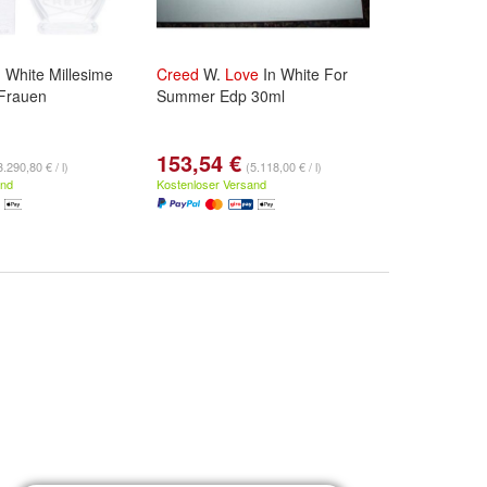
 White Millesime
Creed
W.
Love
In White For
 Frauen
Summer Edp 30ml
153,54 €
3.290,80 € / l)
(5.118,00 € / l)
and
Kostenloser Versand