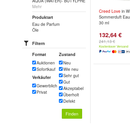
AQUA (WATER)- BUTYLPHE
Mehr
Creed
Love
in W
Sommerduft Eau
Produktart
30 ml
Eau de Parfum
Öle
132,64 €
241,13 €
Filtern
Kostenloser Versand
Format
Zustand
Auktionen
Neu
Sofortkauf
Wie neu
Sehr gut
Verkäufer
Gut
Gewerblich
Akzeptabel
Privat
Überholt
Defekt
Finden