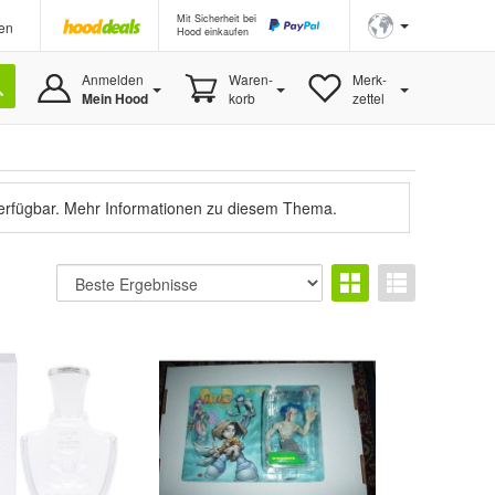
Mit Sicherheit bei
en
Hood einkaufen
Anmelden
Waren-
Merk-
Mein Hood
korb
zettel
verfügbar.
Mehr Informationen zu diesem Thema.