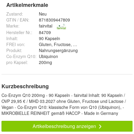
Artikelmerkmale
Zustand:
Neu
GTIN / EAN:
8718309447809
Marke:
fairvital
Hersteller Nr.:
84709
Inhalt
:
90 Kapseln
FREI von
:
Gluten, Fructose, Lactose
Produkt
:
Nahrungsergänzung
Co-Enzym Q10
:
Ubiquinon
pro Kapsel
:
200mg
Kurzbeschreibung
Co-Enzym Q10 200mg - 90 Kapseln - fairvital Inhalt: 90 Kapseln /
OVP 29,95 € / MHD 03.2027 ohne Gluten, Fructose und Lactose /
Vegan - Co-Enzym Q10: klassische Form von Q10 (Ubiquinon), -
MIKROBIELLE REINHEIT gemäß HACCP - Made in Germany
Artikelbeschreibung anzeigen