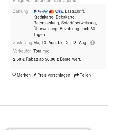
Einige Ausführungen nicht lagernd.
Zahlung
, Lastschrift,
Kreditkarte, Debitkarte,
Ratenzahlung, Sofortüberweisung,
Überweisung, Bezahlung nach 30
Tagen
Zustellung
Mo, 10. Aug. bis Do, 13. Aug.
Verkäufer
Totalmix
2,50 €
Rabatt ab
50,00 €
Bestellwert.
Merken
Preis vorschlagen
Teilen
4, 25, 26, 27, 28, 29, 39, 40, 41, 42, 43, 47, 49, 51, 53, 55, 56, 57, 63,
nd 35 ml