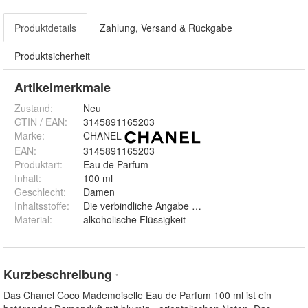
Produktdetails
Zahlung, Versand & Rückgabe
Produktsicherheit
Artikelmerkmale
Zustand:
Neu
GTIN / EAN:
3145891165203
Marke:
CHANEL
EAN
:
3145891165203
Produktart
:
Eau de Parfum
Inhalt
:
100 ml
Geschlecht
:
Damen
Inhaltsstoffe
:
Die verbindliche Angabe der Inhaltsstoffe entnehme
Material
:
alkoholische Flüssigkeit
Kurzbeschreibung
*
Das Chanel Coco Mademoiselle Eau de Parfum 100 ml ist ein