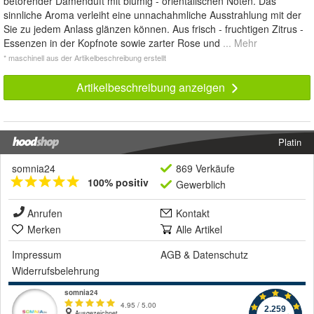
betörender Damenduft mit blumig - orientalischen Noten. Das
sinnliche Aroma verleiht eine unnachahmliche Ausstrahlung mit der
Sie zu jedem Anlass glänzen können. Aus frisch - fruchtigen Zitrus -
Essenzen in der Kopfnote sowie zarter Rose und
... Mehr
* maschinell aus der Artikelbeschreibung erstellt
Artikelbeschreibung anzeigen
Platin
somnia24
869 Verkäufe
100% positiv
Gewerblich
Anrufen
Kontakt
Merken
Alle Artikel
Impressum
AGB
&
Datenschutz
Widerrufsbelehrung