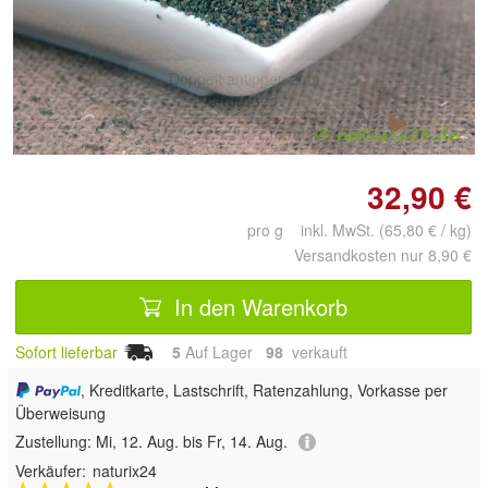
Doppelt antippen zum
vergrößern
32,90 €
pro g inkl. MwSt. (65,80 € / kg)
Versandkosten nur 8,90 €
In den Warenkorb
Sofort lieferbar
5
Auf Lager
98
 verkauft
, Kreditkarte, Lastschrift, Ratenzahlung, Vorkasse per
Überweisung
Zustellung:
Mi, 12. Aug. bis Fr, 14. Aug.
Verkäufer:
naturix24