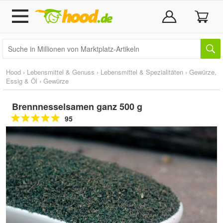
Hood
›
Lebensmittel & Genuss
›
Lebensmittel & Spezialitäten
›
Gewürze,
Essig & Öl
›
Gewürze
Brennnesselsamen ganz 500 g
95