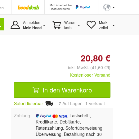
Mit Sicherheit bei
en
Hood einkaufen
Anmelden
Waren-
Merk-
Mein Hood
korb
zettel
20,80 €
inkl. MwSt. (41,60 €/l)
Kostenloser Versand
In den Warenkorb
Sofort lieferbar
7
Auf Lager
1
 verkauft
Zahlung
, Lastschrift,
Kreditkarte, Debitkarte,
Ratenzahlung, Sofortüberweisung,
Überweisung, Bezahlung nach 30