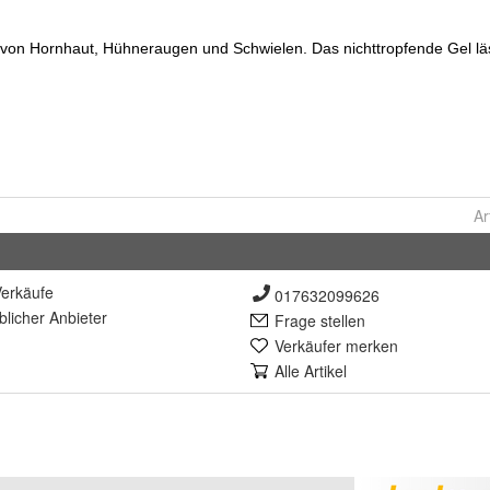
Ar
erkäufe
017632099626
lich
er Anbieter
Frage stellen
Verkäufer merken
Alle Artikel