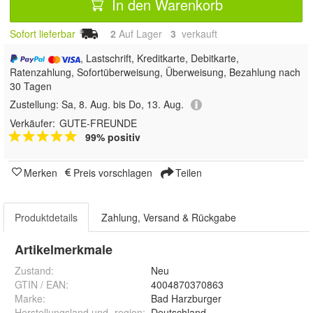
In den Warenkorb
Sofort lieferbar
2
Auf Lager
3
 verkauft
, Lastschrift, Kreditkarte, Debitkarte,
Ratenzahlung, Sofortüberweisung, Überweisung, Bezahlung nach
30 Tagen
Zustellung:
Sa, 8. Aug. bis Do, 13. Aug.
Verkäufer:
GUTE-FREUNDE
99% positiv
Merken
Preis vorschlagen
Teilen
Produktdetails
Zahlung, Versand & Rückgabe
Artikelmerkmale
Zustand:
Neu
GTIN / EAN:
4004870370863
Marke:
Bad Harzburger
Herstellungsland und -region
:
Deutschland