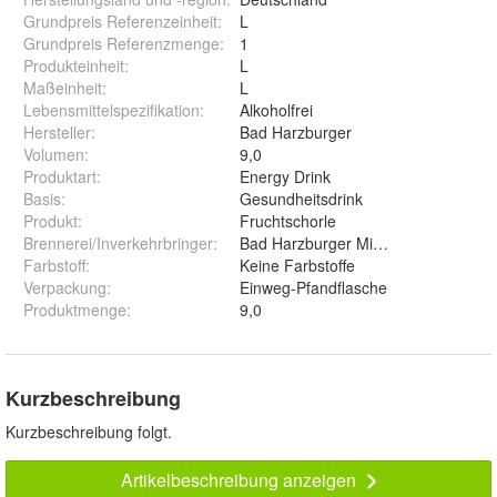
Grundpreis Referenzeinheit
:
L
Grundpreis Referenzmenge
:
1
Produkteinheit
:
L
Maßeinheit
:
L
Lebensmittelspezifikation
:
Alkoholfrei
Hersteller
:
Bad Harzburger
Volumen
:
9,0
Produktart
:
Energy Drink
Basis
:
Gesundheitsdrink
Produkt
:
Fruchtschorle
Brennerei/Inverkehrbringer
:
Bad Harzburger Mineralbrunnen Gm
Farbstoff
:
Keine Farbstoffe
Verpackung
:
Einweg-Pfandflasche
Produktmenge
:
9,0
Kurzbeschreibung
Kurzbeschreibung folgt.
Artikelbeschreibung anzeigen