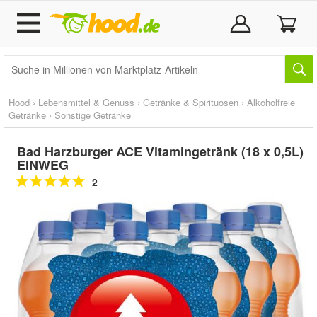
Hood
›
Lebensmittel & Genuss
›
Getränke & Spirituosen
›
Alkoholfreie
Getränke
›
Sonstige Getränke
Bad Harzburger ACE Vitamingetränk (18 x 0,5L)
EINWEG
2