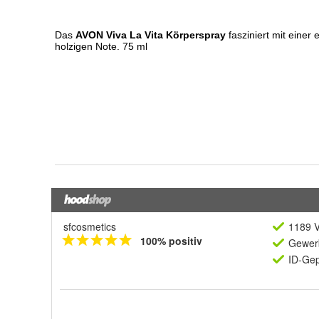
sfcosmetics
1189 V
100% positiv
Gewerb
ID-Gep