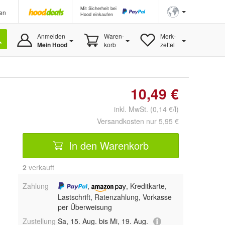
Mit Sicherheit bei
en
Hood einkaufen
Anmelden
Waren-
Merk-
Mein Hood
korb
zettel
10,49 €
inkl. MwSt. (0,14 €/l)
Versandkosten nur 5,95 €
In den Warenkorb
2
 verkauft
Zahlung
,
, Kreditkarte,
Lastschrift, Ratenzahlung, Vorkasse
per Überweisung
Zustellung
Sa, 15. Aug. bis Mi, 19. Aug.