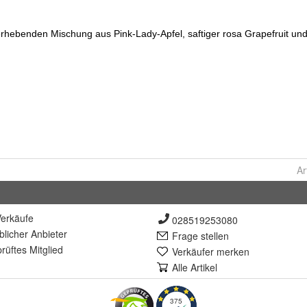
Ar
erkäufe
028519253080
lich
er Anbieter
Frage stellen
rüft
es Mitglied
Verkäufer merken
Alle Artikel
375