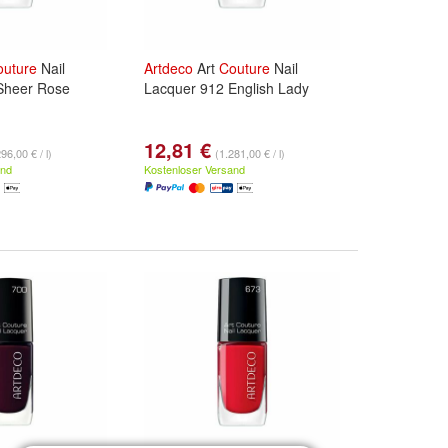
outure
Nail
Artdeco
Art
Couture
Nail
Sheer Rose
Lacquer 912 English Lady
12,81 €
96,00 € / l)
(1.281,00 € / l)
and
Kostenloser Versand