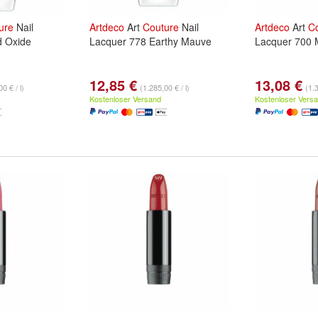
ure
Nail
Artdeco
Art
Couture
Nail
Artdeco
Art
C
d Oxide
Lacquer 778 Earthy Mauve
Lacquer 700 M
12,85 €
13,08 €
0 € / l)
(1.285,00 € / l)
(1.3
Kostenloser Versand
Kostenloser Vers