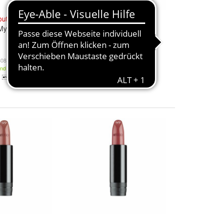
outure
Nail
Artdeco
Art
Couture
Nail
ystical Heart
Lacquer 673 Red Volcano
12,96 €
08,00 € / l)
(1.296,00 € / l)
and
Kostenloser Versand