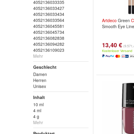
4052136033335
4052136033427
4052136033434
4052136033564
Artdeco
Green
C
4052136045581
Smooth Eye Line
4052136045734
4052136082838
13,40 €
4052136094282
(9.571,
4052136109023
Kostenloser Versand
Mehr
Geschlecht
Damen
Herren
Unisex
Inhalt
10 ml
4 ml
4 g
Mehr
Produktart