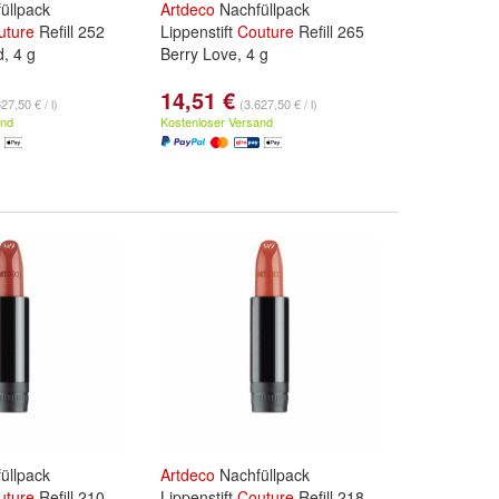
üllpack
Artdeco
Nachfüllpack
uture
Refill 252
Lippenstift
Couture
Refill 265
, 4 g
Berry Love, 4 g
14,51 €
27,50 € / l)
(3.627,50 € / l)
and
Kostenloser Versand
üllpack
Artdeco
Nachfüllpack
uture
Refill 210
Lippenstift
Couture
Refill 218