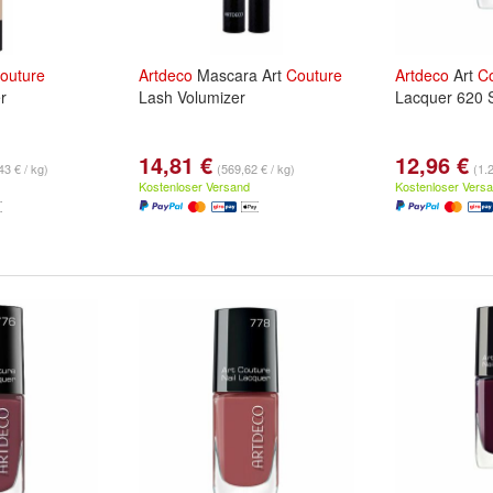
outure
Artdeco
Mascara Art
Couture
Artdeco
Art
C
r
Lash Volumizer
Lacquer 620 
14,81 €
12,96 €
43 € / kg)
(569,62 € / kg)
(1.2
Kostenloser Versand
Kostenloser Vers