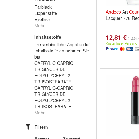
Farblack
Artdeco
Art
Cout
Lippenstifte
Lacquer 776 Re
Eyeliner
Mehr
12,81 €
Inhaltsstoffe
(1.281,0
Kostenloser Versand
Die verbindliche Angabe der
Inhaltsstoffe entnehmen Sie
bitt
CAPRYLIC-CAPRIC
TRIGLYCERIDE,
POLYGLYCERYL-2
TRIISOSTEARATE,
CAPRYLIC-CAPRIC
TRIGLYCERIDE,
POLYGLYCERYL-2
TRIISOSTEARATE,
Mehr
Filtern
Format
Zustand