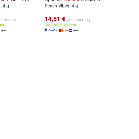
 4 g
Peach Vibes, 4 g
14,51 €
27,50 € / l)
(3.627,50 € / kg)
and
Kostenloser Versand