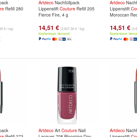
pack
Artdeco
Nachfüllpack
Artdeco
Nachf
re
Refill 280
Lippenstift
Couture
Refill 205
Lippenstift
Co
Fierce Fire, 4 g
Moroccan Red
14,51 €
14,51 €
50 € / kg)
(3.627,50 € / kg)
(3.6
Kostenloser Versand
Kostenloser Vers
pack
Artdeco
Art
Couture
Nail
Artdeco
Nachf
re
Refill 273
Lacquer 708 Blooming Day
Lippenstift
Co