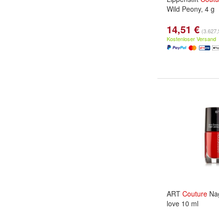
Wild Peony, 4 g
14,51 €
(3.627,5
Kostenloser Versand
ART
Couture
Nag
love 10 ml