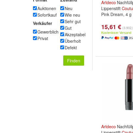
Artdeco
Nachfüll
Auktionen
Neu
Lippenstift
Coutu
Pink Dream, 4 g
Sofortkauf
Wie neu
Sehr gut
Verkäufer
15,61 €
Gut
(3.902,
Gewerblich
Kostenloser Versand
Akzeptabel
Privat
Überholt
Defekt
Finden
Artdeco
Nachfüll
Lippenstift
Coutu