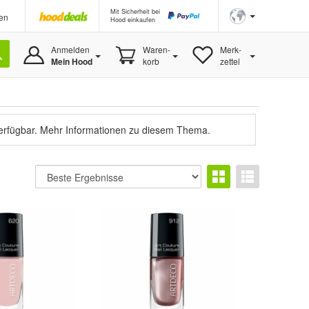
Mit Sicherheit bei
en
Hood einkaufen
Anmelden
Waren-
Merk-
Mein Hood
korb
zettel
verfügbar.
Mehr Informationen zu diesem Thema.