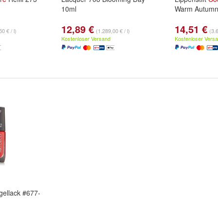
10ml
Warm Autumn,
12,89 €
14,51 €
0 € / l)
(1.289,00 € / l)
(3.6
Kostenloser Versand
Kostenloser Vers
ellack #677-