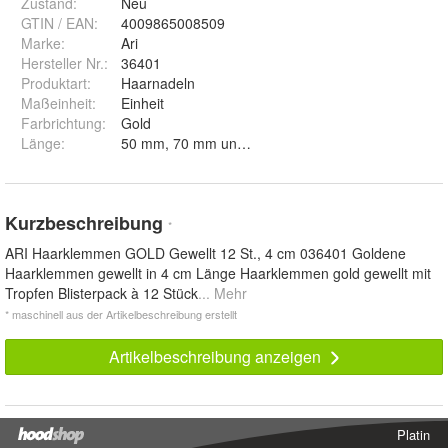
Zustand:
Neu
GTIN / EAN:
4009865008509
Marke:
Ari
Hersteller Nr.:
36401
Produktart
:
Haarnadeln
Maßeinheit
:
Einheit
Farbrichtung
:
Gold
Länge
:
50 mm, 70 mm und 40 mm
Kurzbeschreibung
*
ARI Haarklemmen GOLD Gewellt 12 St., 4 cm 036401 Goldene
Haarklemmen gewellt in 4 cm Länge Haarklemmen gold gewellt mit
Tropfen Blisterpack à 12 Stück
... Mehr
* maschinell aus der Artikelbeschreibung erstellt
Artikelbeschreibung anzeigen
Platin