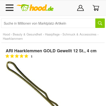
Hood
›
Beauty & Gesundheit
›
Haarpflege
›
Schmuck & Accessoires
›
Haarklammern
ARI Haarklemmen GOLD Gewellt 12 St., 4 cm
1