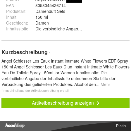
EAN
:
8058045426714
Produktart
:
Damenduft Sets
Inhalt
:
150 ml
Geschlecht
:
Damen
Inhaltsstoffe
:
Die verbindliche Angabe der Inhaltsstoffe entnehmen 
Kurzbeschreibung
*
Angel Schlesser Les Eaux Instant Intimate White Flowers EDT Spray
150ml Angel Schlesser Les Eaux D un Instant Intimate White Flowers
Eau De Toilete Spray 150ml for Women Inhaltsstoffe: Die
verbindliche Angabe der Inhaltsstoffe entnehmen Sie bitte der
Verpackung des gelieferten Produktes. Alcohol den
... Mehr
* maschinell aus der Artikelbeschreibung erstellt
Artikelbeschreibung anzeigen
Platin