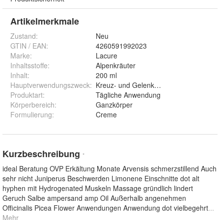
Artikelmerkmale
Zustand:
Neu
GTIN / EAN:
4260591992023
Marke:
Lacure
Inhaltsstoffe
:
Alpenkräuter
Inhalt
:
200 ml
Hauptverwendungszweck
:
Kreuz- und Gelenkschmerzen und Ver
Produktart
:
Tägliche Anwendung
Körperbereich
:
Ganzkörper
Formulierung
:
Creme
Kurzbeschreibung
*
ideal Beratung OVP Erkältung Monate Arvensis schmerzstillend Auch
sehr nicht Juniperus Beschwerden Limonene Einschnitte dot alt
hyphen mit Hydrogenated Muskeln Massage gründlich lindert
Geruch Salbe ampersand amp Oil Außerhalb angenehmen
Officinalis Picea Flower Anwendungen Anwendung dot vielbegehrt
...
Mehr