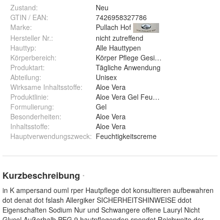
Zustand:
Neu
GTIN / EAN:
7426958327786
Marke:
Pullach Hof
Hersteller Nr.:
nicht zutreffend
Hauttyp
:
Alle Hauttypen
Körperbereich
:
Körper Pflege Gesichtspflege
Produktart
:
Tägliche Anwendung
Abteilung
:
Unisex
Wirksame Inhaltsstoffe
:
Aloe Vera
Produktlinie
:
Aloe Vera Gel Feuchtigkeits Pflege
Formulierung
:
Gel
Besonderheiten
:
Aloe Vera
Inhaltsstoffe
:
Aloe Vera
Hauptverwendungszweck
:
Feuchtigkeitscreme
Kurzbeschreibung
*
in K ampersand ouml rper Hautpflege dot konsultieren aufbewahren
dot denat dot fslash Allergiker SICHERHEITSHINWEISE ddot
Eigenschaften Sodium Nur und Schwangere offene Lauryl Nicht
Glycol Außerhalb PEG 9 hautpflegenden spendet Reichweite der