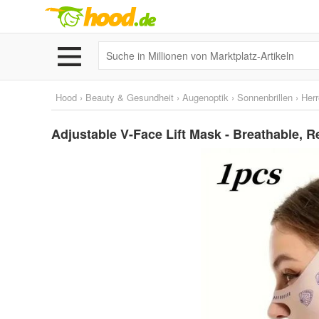
Hood
›
Beauty & Gesundheit
›
Augenoptik
›
Sonnenbrillen
›
Herr
Adjustable V-Face Lift Mask - Breathable, 