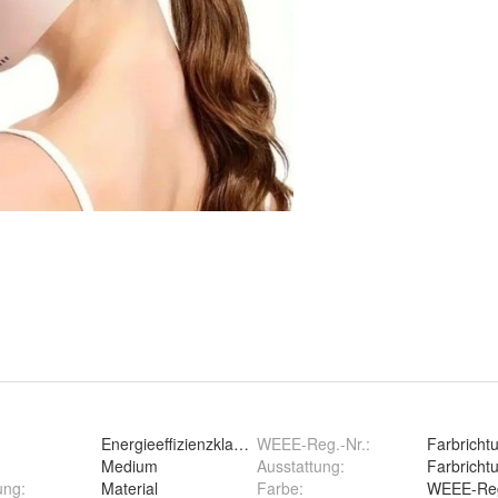
Energieeffizienzklasse
WEEE-Reg.-Nr.
:
Farbricht
Medium
Ausstattung
:
Farbricht
ung
:
Material
Farbe
:
WEEE-Reg