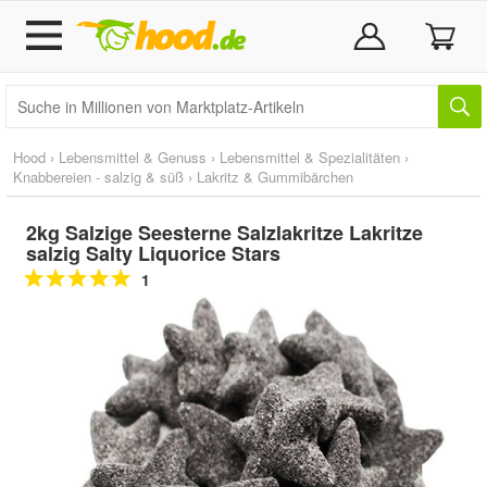
Hood
›
Lebensmittel & Genuss
›
Lebensmittel & Spezialitäten
›
Knabbereien - salzig & süß
›
Lakritz & Gummibärchen
2kg Salzige Seesterne Salzlakritze Lakritze
salzig Salty Liquorice Stars
1