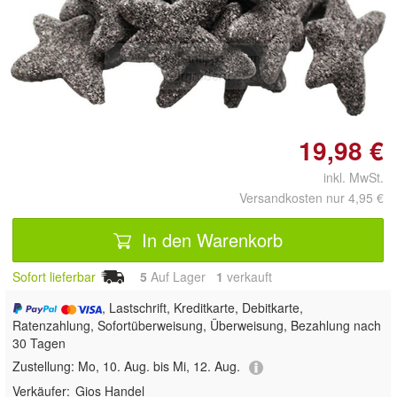
Doppelt antippen zum
vergrößern
19,98 €
inkl. MwSt.
Versandkosten nur 4,95 €
In den Warenkorb
Sofort lieferbar
5
Auf Lager
1
 verkauft
, Lastschrift, Kreditkarte, Debitkarte,
Ratenzahlung, Sofortüberweisung, Überweisung, Bezahlung nach
30 Tagen
Zustellung:
Mo, 10. Aug. bis Mi, 12. Aug.
Verkäufer:
Gios Handel