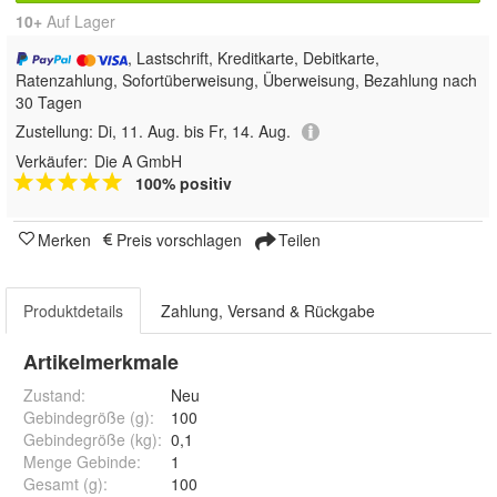
10+
Auf Lager
, Lastschrift, Kreditkarte, Debitkarte,
Ratenzahlung, Sofortüberweisung, Überweisung, Bezahlung nach
30 Tagen
Zustellung:
Di, 11. Aug. bis Fr, 14. Aug.
Verkäufer:
Die A GmbH
100% positiv
Merken
Preis vorschlagen
Teilen
Produktdetails
Zahlung, Versand & Rückgabe
Artikelmerkmale
Zustand:
Neu
Gebindegröße (g)
:
100
Gebindegröße (kg)
:
0,1
Menge Gebinde
:
1
Gesamt (g)
:
100