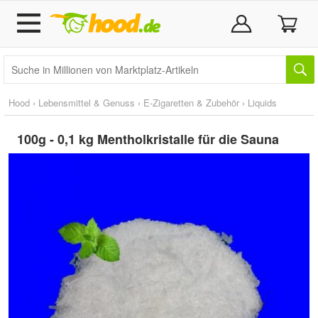
Hood
›
Lebensmittel & Genuss
›
E-Zigaretten & Zubehör
›
Liquids
100g - 0,1 kg Mentholkristalle für die Sauna