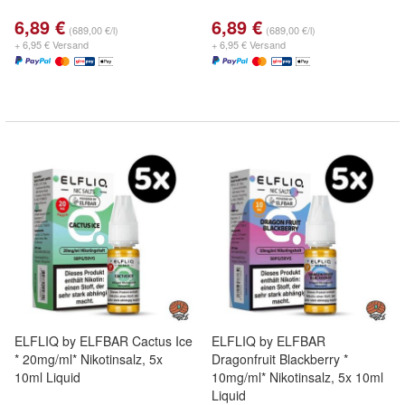
6,89 €
6,89 €
(689,00 €/l)
(689,00 €/l)
+ 6,95 € Versand
+ 6,95 € Versand
ELFLIQ by ELFBAR Cactus Ice
ELFLIQ by ELFBAR
* 20mg/ml* Nikotinsalz, 5x
Dragonfruit Blackberry *
10ml Liquid
10mg/ml* Nikotinsalz, 5x 10ml
Liquid