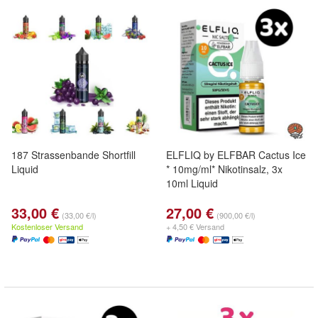
187 Strassenbande Shortfill
ELFLIQ by ELFBAR Cactus Ice
Liquid
* 10mg/ml* Nikotinsalz, 3x
10ml Liquid
33,00 €
27,00 €
(33,00 €/l)
(900,00 €/l)
Kostenloser Versand
+ 4,50 € Versand