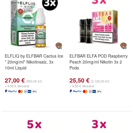
ELFLIQ by ELFBAR Cactus Ice
ELFBAR ELFA POD Raspberry
* 20mg/ml* Nikotinsalz, 3x
Peach 20mg/ml Nikotin 3x 2
10ml Liquid
Pods
27,00 €
25,50 €
(900,00 €/l)
(2.125,00 €/l)
+ 4,50 € Versand
+ 4,50 € Versand