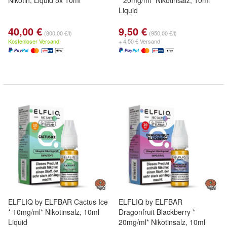
Nikotin, Liquid 5x 10ml
* 20mg/ml* Nikotinsalz, 10ml
Liquid
40,00 €
9,50 €
(800,00 €/l)
(950,00 €/l)
Kostenloser Versand
+ 4,50 € Versand
ELFLIQ by ELFBAR Cactus Ice
ELFLIQ by ELFBAR
* 10mg/ml* Nikotinsalz, 10ml
Dragonfruit Blackberry *
Liquid
20mg/ml* Nikotinsalz, 10ml