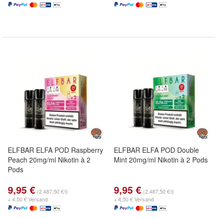
ELFBAR ELFA POD Raspberry
ELFBAR ELFA POD Double
Peach 20mg/ml Nikotin à 2
Mint 20mg/ml Nikotin à 2 Pods
Pods
9,95 €
9,95 €
(2.487,50 €/l)
(2.487,50 €/l)
+ 4,50 € Versand
+ 4,50 € Versand