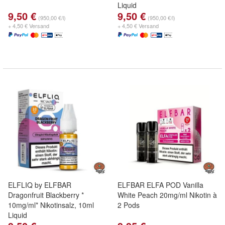
Liquid
9,50 €
9,50 €
(950,00 €/l)
(950,00 €/l)
+ 4,50 € Versand
+ 4,50 € Versand
ELFLIQ by ELFBAR
ELFBAR ELFA POD Vanilla
Dragonfruit Blackberry *
White Peach 20mg/ml Nikotin à
10mg/ml* Nikotinsalz, 10ml
2 Pods
Liquid