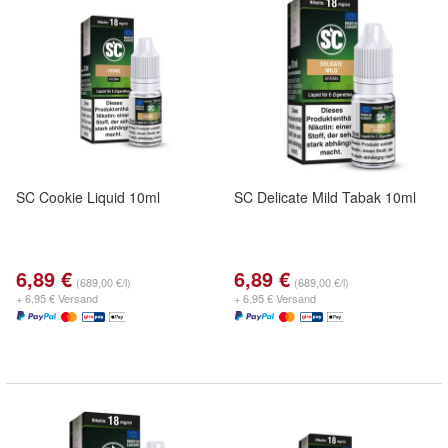
SC Cookie Liquid 10ml
SC Delicate Mild Tabak 10ml
6,89 €
6,89 €
(689,00 €/l)
(689,00 €/l)
+ 6,95 € Versand
+ 6,95 € Versand