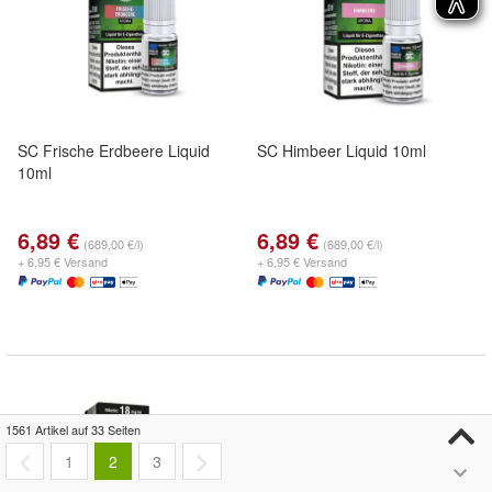
SC Frische Erdbeere Liquid
SC Himbeer Liquid 10ml
10ml
6,89 €
6,89 €
(689,00 €/l)
(689,00 €/l)
+ 6,95 € Versand
+ 6,95 € Versand
1561 Artikel auf 33 Seiten
1
2
3