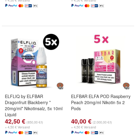
+ 4,50 € Versand
+ 4,50 € Versand
ELFLIQ by ELFBAR
ELFBAR ELFA POD Raspberry
Dragonfruit Blackberry *
Peach 20mg/ml Nikotin 5x 2
20mg/ml* Nikotinsalz, 5x 10ml
Pods
Liquid
42,50 €
40,00 €
(850,00 €/l)
(2.000,00 €/l)
+ 4,50 € Versand
+ 4,50 € Versand