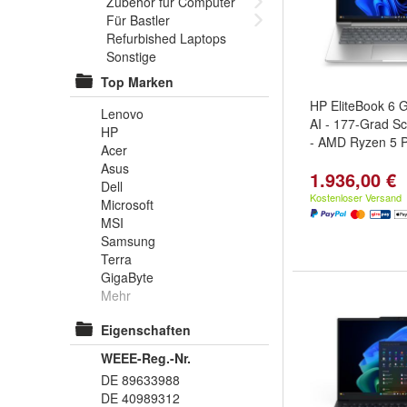
Zubehör für Computer
Für Bastler
Refurbished Laptops
Sonstige
Top Marken
HP EliteBook 6 
Lenovo
AI - 177-Grad S
HP
- AMD Ryzen 5 P
Acer
Asus
1.936,00 €
Dell
Kostenloser Versand
Microsoft
MSI
Samsung
Terra
GigaByte
Mehr
Eigenschaften
WEEE-Reg.-Nr.
DE 89633988
DE 40989312