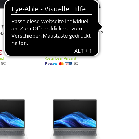
 R7-445 16GB
TP L14 G7 AI R7-445 32GB
14.0 WUXGA
1TB SSD 14.0 WUXGA W11P
€
1.969,00 €
and
Kostenloser Versand