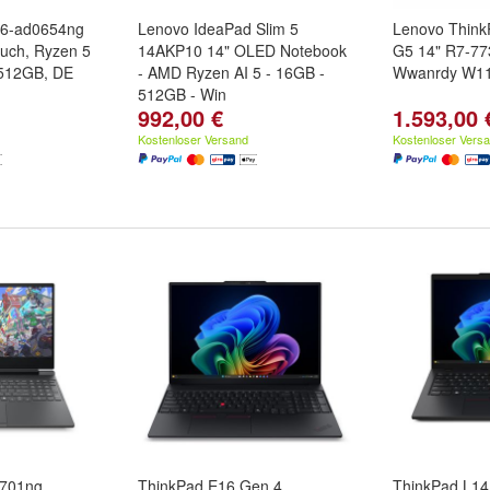
16-ad0654ng
Lenovo IdeaPad Slim 5
Lenovo Thin
ouch, Ryzen 5
14AKP10 14" OLED Notebook
G5 14" R7-77
512GB, DE
- AMD Ryzen AI 5 - 16GB -
Wwanrdy W1
512GB - Win
992,00 €
1.593,00 
Kostenloser Versand
Kostenloser Vers
2701ng
ThinkPad E16 Gen 4
ThinkPad L14