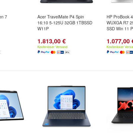
en 7
Acer TravelMate P4 Spin
HP ProBook 4
16:10 5-125U 32GB 1TBSSD
WUXGA R7 2
W11P
SSD Win 11 
1.813,00 €
1.077,00 
Kostenloser Versand
Kostenloser Vers