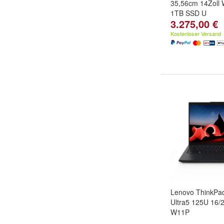
35,56cm 14Zol
1TB SSD U
3.275,00 €
Kostenloser Versand
Lenovo ThinkPa
Ultra5 125U 16
W11P