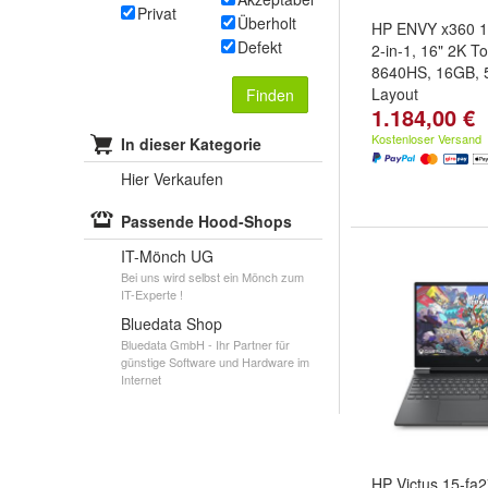
Privat
Überholt
HP ENVY x360 
Defekt
2-in-1, 16" 2K T
8640HS, 16GB, 
Layout
Finden
1.184,00 €
Kostenloser Versand
In dieser Kategorie
Hier Verkaufen
Passende Hood-Shops
IT-Mönch UG
Bei uns wird selbst ein Mönch zum
IT-Experte !
Bluedata Shop
Bluedata GmbH - Ihr Partner für
günstige Software und Hardware im
Internet
HP Victus 15-fa