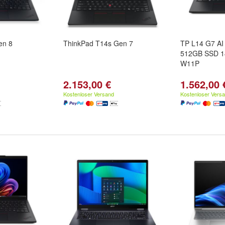
en 8
ThinkPad T14s Gen 7
TP L14 G7 AI
512GB SSD 
W11P
2.153,00 €
1.562,00 
Kostenloser Versand
Kostenloser Vers