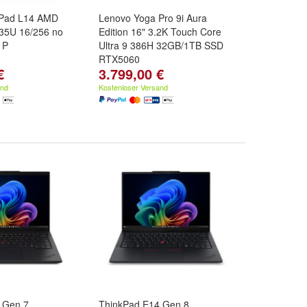
kPad L14 AMD
Lenovo Yoga Pro 9i Aura
35U 16/256 no
Edition 16" 3.2K Touch Core
1P
Ultra 9 386H 32GB/1TB SSD
RTX5060
€
3.799,00 €
and
Kostenloser Versand
 Gen 7
ThinkPad E14 Gen 8