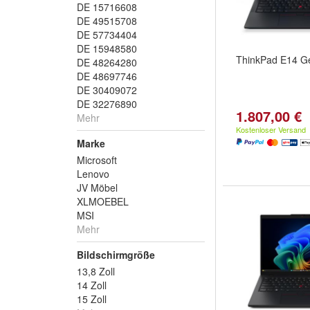
DE 15716608
DE 49515708
DE 57734404
DE 15948580
ThinkPad E14 G
DE 48264280
DE 48697746
DE 30409072
DE 32276890
1.807,00 €
Mehr
Kostenloser Versand
Marke
Microsoft
Lenovo
JV Möbel
XLMOEBEL
MSI
Mehr
Bildschirmgröße
13,8 Zoll
14 Zoll
15 Zoll