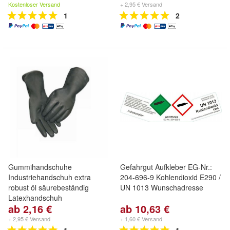
Kostenloser Versand
+ 2,95 € Versand
1
2
Gummihandschuhe
Gefahrgut Aufkleber EG-Nr.:
Industriehandschuh extra
204-696-9 Kohlendioxid E290 /
robust öl säurebeständig
UN 1013 Wunschadresse
Latexhandschuh
ab 2,16 €
ab 10,63 €
+ 2,95 € Versand
+ 1,60 € Versand