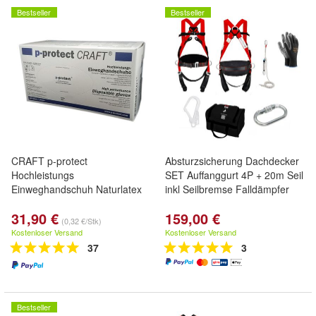
Bestseller
Bestseller
CRAFT p-protect
Absturzsicherung Dachdecker
Hochleistungs
SET Auffanggurt 4P + 20m Seil
Einweghandschuh Naturlatex
inkl Seilbremse Falldämpfer
31,90 €
159,00 €
(0,32 €/Stk)
Kostenloser Versand
Kostenloser Versand
37
3
Bestseller