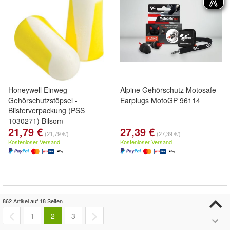
Honeywell Einweg-
Alpine Gehörschutz Motosafe
Gehörschutzstöpsel -
Earplugs MotoGP 96114
Blisterverpackung (PSS
1030271) Bilsom
21,79 €
27,39 €
(21,79 €/)
(27,39 €/)
Kostenloser Versand
Kostenloser Versand
862 Artikel auf 18 Seiten
1
2
3