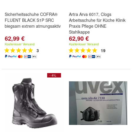
Sicherheitsschuhe COFRA®
Artra Arva 6017, Clogs
FLUENT BLACK S1P SRC
Arbeitsschuhe für Küche Klinik
biegsam extrem atmungsaktiv
Praxis Pflege OHNE
Stahlkappe
62,99 €
62,90 €
Kostenloser Versand
Kostenloser Versand
3
19
- 4%